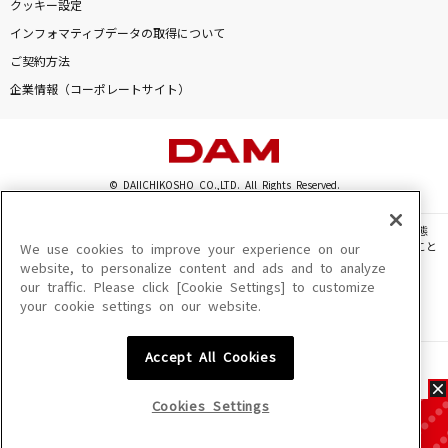
クッキー設定
インフォマティブデータの取得について
ご契約方法
企業情報（コーポレートサイト）
© DAIICHIKOSHO CO.,LTD. All Rights Reserved.
このサイトに掲載されている一切の文章・画像・写真・動画・音声等を、手段や形態
を問わず、著作権法の定める範囲を超えて無断で複製、転載、ファイル化などすること
We use cookies to improve your experience on our
を禁じます。
website, to personalize content and ads and to analyze
our traffic. Please click [Cookie Settings] to customize
楽曲及びコンテンツは、機種によりご利用いただけない場合があります。
your cookie settings on our website.
楽曲及びコンテンツの配信日、配信内容が変更になる場合があります。
楽曲によりMYリスト保存ができない場合があります。
Accept All Cookies
JASRAC許諾番号
6602250213Y31015 6602250112Y38026 6602250240Y31015
6602250241Y45122
Cookies Settings
NexTone許諾番号
ID000002945 ID000002947 ID000002937 ID000002938