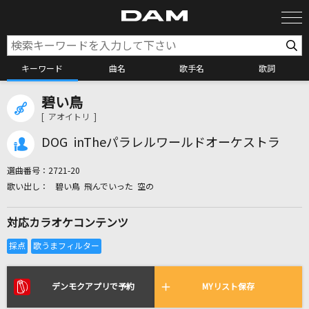
キーワード
曲名
歌手名
歌詞
碧い鳥
カラオケ検索
[ アオイトリ ]
DOG inTheパラレルワールドオーケストラ
カラオケ店舗検索
選曲番号：
2721-20
碧い鳥 飛んでいった 空の
カラオケリクエスト
対応カラオケコンテンツ
全国りれき
リアルタイムで歌われている曲の一覧
デンモクアプリで予約
MYリスト保存