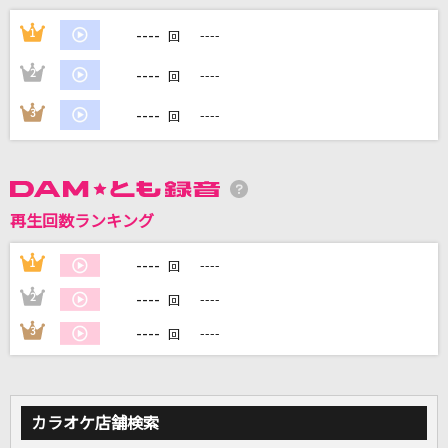
[生音]碧いうさぎ
----
1
----
回
酒井法子
----
2
----
回
誰も見てない夢を見ろ
----
3
----
回
天音かなた
[プロオケ]桜
コブクロ
再生回数ランキング
蕾
----
1
----
回
コブクロ
----
2
----
回
もっと見る
----
3
----
回
DAMの新曲・ランキングなど
カラオケ最新情報をチェック！
カラオケ店舗検索