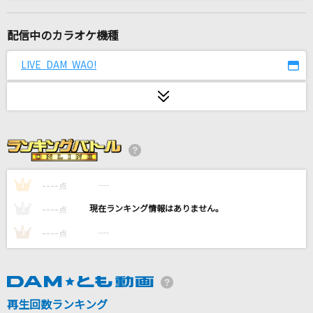
WHY
加藤ミリヤ
配信中のカラオケ機種
[生音]光るなら
LIVE DAM WAO!
Goose house
今では…今なら…今も…
B'z
[生音]ひまわりの約束
秦 基博
----
----
1
点
----
----
2
点
少年時代 (あの夏のルカver.)
----
----
3
点
suis from ヨルシカ
PRIDE
今井美樹
再生回数ランキング