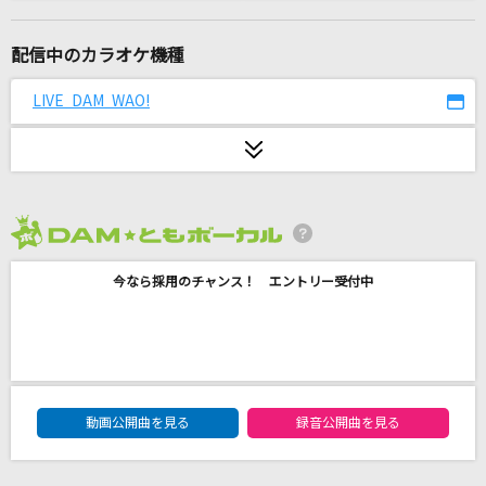
透明
Novelbright
配信中のカラオケ機種
CITRUS
LIVE DAM WAO!
Da-iCE
冥冥
Chevon
2026年8月度
[生音]プライド革命
今なら採用のチャンス！ エントリー受付中
CHiCO with HoneyWorks
[生音]My Heart Will Go On [タイタニック・愛
のテーマ]
Celine Dion
DAM★ともボーカルエントリーランキング
動画公開曲を見る
録音公開曲を見る
奏(かなで)
スキマスイッチ