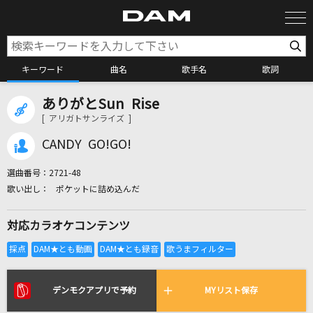
キーワード
曲名
歌手名
歌詞
ありがとSun Rise
カラオケ検索
[ アリガトサンライズ ]
CANDY GO!GO!
カラオケ店舗検索
選曲番号：
2721-48
ポケットに詰め込んだ
カラオケリクエスト
対応カラオケコンテンツ
全国りれき
リアルタイムで歌われている曲の一覧
デンモクアプリで予約
MYリスト保存