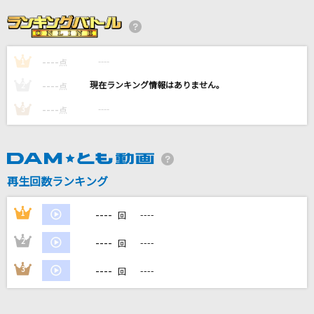
是非に及ばず
乃木坂46
----
----
1
点
[生音]インフェルノ
----
----
2
点
Mrs. GREEN APPLE
----
----
3
点
残酷な天使のテーゼ
高橋洋子
再生回数ランキング
告白
FUNKY MONKEY BABYS
----
1
----
回
もっと見る
----
2
----
回
----
3
----
回
DAMの新曲・ランキングなど
カラオケ最新情報をチェック！