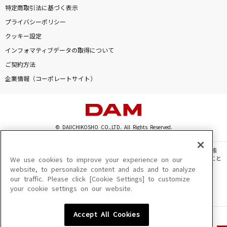
特定商取引法に基づく表示
プライバシーポリシー
クッキー設定
インフォマティブデータの取得について
ご契約方法
企業情報（コーポレートサイト）
© DAIICHIKOSHO CO.,LTD. All Rights Reserved.
このサイトに掲載されている一切の文章・画像・写真・動画・音声等を、手段や形態
を問わず、著作権法の定める範囲を超えて無断で複製、転載、ファイル化などすること
We use cookies to improve your experience on our
を禁じます。
website, to personalize content and ads and to analyze
our traffic. Please click [Cookie Settings] to customize
楽曲及びコンテンツは、機種によりご利用いただけない場合があります。
your cookie settings on our website.
楽曲及びコンテンツの配信日、配信内容が変更になる場合があります。
楽曲によりMYリスト保存ができない場合があります。
Accept All Cookies
JASRAC許諾番号
6602250213Y31015 6602250112Y38026 6602250240Y31015