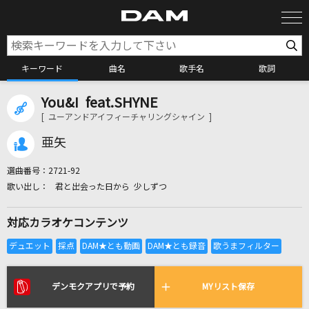
キーワード
曲名
歌手名
歌詞
You&I feat.SHYNE
カラオケ検索
[ ユーアンドアイフィーチャリングシャイン ]
亜矢
カラオケ店舗検索
選曲番号：
2721-92
君と出会った日から 少しずつ
カラオケリクエスト
対応カラオケコンテンツ
全国りれき
リアルタイムで歌われている曲の一覧
デンモクアプリで予約
MYリスト保存