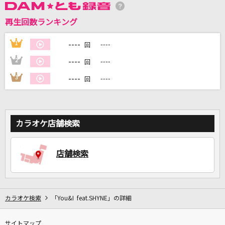
再生回数ランキング
----
1
----
回
DAMに会員登録・ログインして
カラオケをもっと楽しもう！
----
2
----
回
----
3
----
回
自宅でカラオケ歌い放題！
家族や友達と一緒に！練習にも！
カラオケ店舗検索
店舗検索
カラオケ検索
「You&I feat.SHYNE」の詳細
サイトマップ