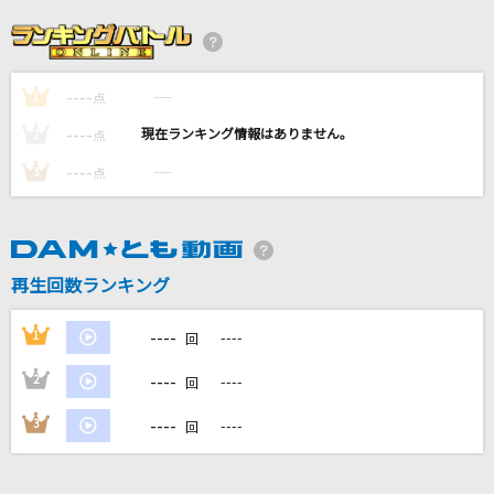
竜鉄也
唱
Ado
----
----
1
点
----
----
2
点
心絵
----
----
3
点
ロードオブメジャー
[生音]天体観測
BUMP OF CHICKEN
再生回数ランキング
IRIS OUT
----
1
----
回
米津玄師
----
2
----
回
もっと見る
----
3
----
回
DAMの新曲・ランキングなど
カラオケ最新情報をチェック！