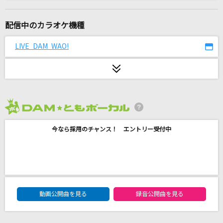
涙のない世界
AAA(トリプル・エー)
配信中のカラオケ機種
[生音]アイノカタチ feat.HIDE(GReeeeN)
LIVE DAM WAO!
Misia
ホール・ニュー・ワールド(新しい世界)
石井一孝・麻生かほ里
2026年8月度
少女レイ
今なら採用のチャンス！ エントリー受付中
みきとP
Too Much Love Will Kill You (Nipponglish v
er.) [トゥー・マッチ・ラヴ・ウィル・キル・ユ
ー]
DAM★ともボーカルエントリーランキング
Queen
動画公開曲を見る
録音公開曲を見る
[生音]奥飛騨慕情