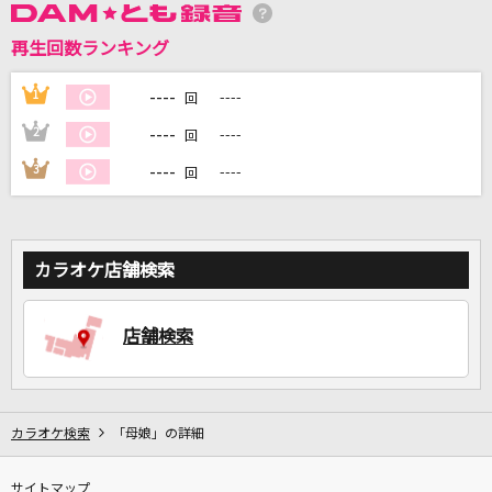
再生回数ランキング
DAMに会員登録・ログインして
----
1
----
回
カラオケをもっと楽しもう！
----
2
----
回
----
3
----
回
自宅でカラオケ歌い放題！
家族や友達と一緒に！練習にも！
カラオケ店舗検索
店舗検索
カラオケ検索
「母娘」の詳細
サイトマップ