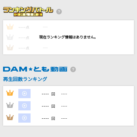
不可思議のカルテ
桜島麻衣(CV:瀬戸麻沙美)、古賀朋絵(CV:東山奈央)、双葉理央(CV:種崎敦
美)、豊浜のどか(CV:内田真礼)、梓川かえで(CV:久保ユリカ)、牧之原翔子
(CV:水瀬いのり)
----
----
1
点
ワタリドリ
----
----
2
点
[Alexandros]
----
----
3
点
絶対アイドル辞めないで
＝LOVE
再生回数ランキング
白金ディスコ
阿良々木月火(井口裕香)
----
1
----
回
もっと見る
----
2
----
回
----
3
----
回
DAMの新曲・ランキングなど
カラオケ最新情報をチェック！