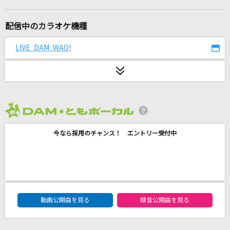
PRIDE
HIGH and MIGHTY COLOR
配信中のカラオケ機種
らしさ
LIVE DAM WAO!
Official髭男dism
林檎売りの泡沫少女
yukkedoluce feat.GUMI
2026年8月度
グリズリーに襲われたら
今なら採用のチャンス！ エントリー受付中
神宿
一滴の影響
UVERworld
DAM★ともボーカルエントリーランキング
GAME IS OVER
動画公開曲を見る
録音公開曲を見る
山口百恵