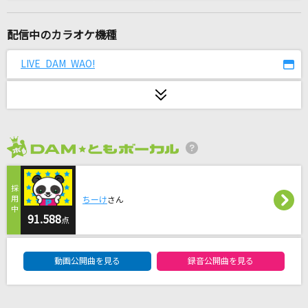
[生音]ロビンソン
スピッツ
配信中のカラオケ機種
[生音]麦の唄
LIVE DAM WAO!
中島みゆき
ひだまりの花
橘ゆうじ
2026年8月度
当事者
EGOIST
ちーけ
さん
Red Angel
91.588
点
ポケットビスケッツ
DAM★ともボーカルエントリーランキング
動画公開曲を見る
録音公開曲を見る
イエスタデイ
Official髭男dism