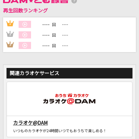
再生回数ランキング
DAMに会員登録・ログインして
カラオケをもっと楽しもう！
----
1
----
回
----
2
----
回
----
3
----
回
自宅でカラオケ歌い放題！
家族や友達と一緒に！練習にも！
関連カラオケサービス
カラオケ@DAM
いつものカラオケが24時間いつでもおうちで楽しめる！