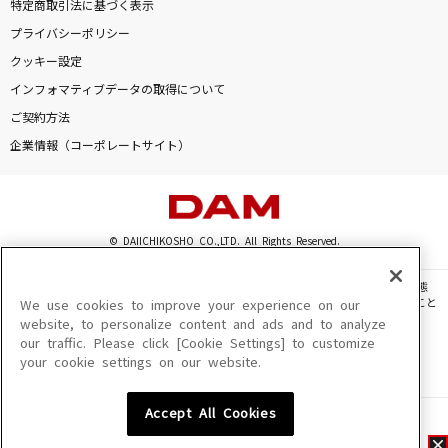
特定商取引法に基づく表示
プライバシーポリシー
クッキー設定
インフォマティブデータの取得について
ご契約方法
企業情報（コーポレートサイト）
© DAIICHIKOSHO CO.,LTD. All Rights Reserved.
このサイトに掲載されている一切の文章・画像・写真・動画・音声等を、手段や形態
を問わず、著作権法の定める範囲を超えて無断で複製、転載、ファイル化などすること
We use cookies to improve your experience on our
を禁じます。
website, to personalize content and ads and to analyze
our traffic. Please click [Cookie Settings] to customize
楽曲及びコンテンツは、機種によりご利用いただけない場合があります。
your cookie settings on our website.
楽曲及びコンテンツの配信日、配信内容が変更になる場合があります。
楽曲によりMYリスト保存ができない場合があります。
Accept All Cookies
JASRAC許諾番号
6602250213Y31015 6602250112Y38026 6602250240Y31015
6602250241Y45122