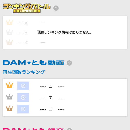
[生音]あんたのバラード
世良公則&ツイスト
----
----
1
点
[生音]明日晴れるかな
----
----
2
点
桑田佳祐
----
----
3
点
とくべチュ、して
＝LOVE
花になって
再生回数ランキング
緑黄色社会
----
1
----
回
もっと見る
----
2
----
回
DAMの新曲・ランキングなど
----
3
----
回
カラオケ最新情報をチェック！