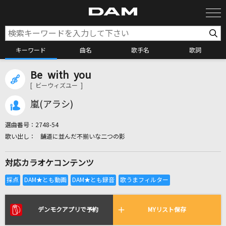
キーワード
曲名
歌手名
歌詞
Be with you
カラオケ検索
[ ビーウィズユー ]
嵐(アラシ)
カラオケ店舗検索
選曲番号：
2748-54
舗道に並んだ不揃いな二つの影
カラオケリクエスト
対応カラオケコンテンツ
全国りれき
リアルタイムで歌われている曲の一覧
デンモクアプリで予約
MYリスト保存