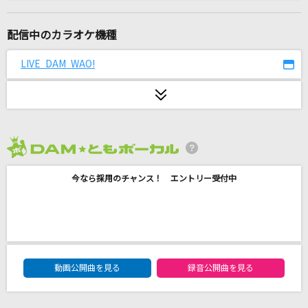
Never Let It Go
ASCA
配信中のカラオケ機種
鱗(うろこ)
LIVE DAM WAO!
秦 基博
DOUBLE PUNCH LOVE
八舞耶倶矢(CV:内田真礼)&八舞夕弦(CV:ブリドカットセーラ恵美)
2026年8月度
ツキミソウ
今なら採用のチャンス！ エントリー受付中
Novelbright
はにかみショート
≠ME
DAM★ともボーカルエントリーランキング
[生音]TSUNAMI
動画公開曲を見る
録音公開曲を見る
サザンオールスターズ