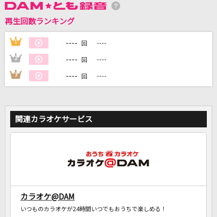
再生回数ランキング
DAMに会員登録・ログインして
カラオケをもっと楽しもう！
----
1
----
回
----
2
----
回
----
3
----
回
自宅でカラオケ歌い放題！
家族や友達と一緒に！練習にも！
関連カラオケサービス
カラオケ@DAM
いつものカラオケが24時間いつでもおうちで楽しめる！