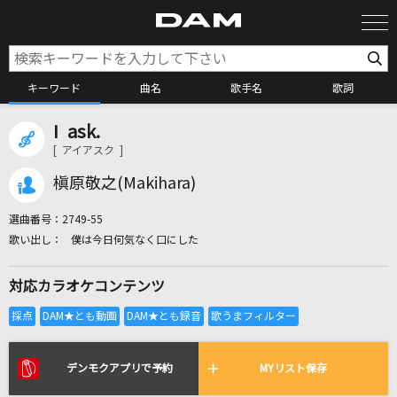
キーワード
曲名
歌手名
歌詞
I ask.
カラオケ検索
[ アイアスク ]
槇原敬之(Makihara)
カラオケ店舗検索
選曲番号：
2749-55
僕は今日何気なく口にした
カラオケリクエスト
対応カラオケコンテンツ
全国りれき
リアルタイムで歌われている曲の一覧
デンモクアプリで予約
MYリスト保存