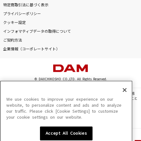
特定商取引法に基づく表示
プライバシーポリシー
クッキー設定
インフォマティブデータの取得について
ご契約方法
企業情報（コーポレートサイト）
© DAIICHIKOSHO CO.,LTD. All Rights Reserved.
このサイトに掲載されている一切の文章・画像・写真・動画・音声等を、手段や形態
を問わず、著作権法の定める範囲を超えて無断で複製、転載、ファイル化などすること
We use cookies to improve your experience on our
を禁じます。
website, to personalize content and ads and to analyze
our traffic. Please click [Cookie Settings] to customize
楽曲及びコンテンツは、機種によりご利用いただけない場合があります。
your cookie settings on our website.
楽曲及びコンテンツの配信日、配信内容が変更になる場合があります。
楽曲によりMYリスト保存ができない場合があります。
Accept All Cookies
JASRAC許諾番号
6602250213Y31015 6602250112Y38026 6602250240Y31015