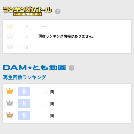
[生音]夢の途中(セーラー服と機関銃)
来生たかお
----
----
1
[生音]憂、燦々
点
クリープハイプ
----
----
2
点
----
----
3
点
愛の花
あいみょん
夜咄ディセイブ
再生回数ランキング
じん(自然の敵P) feat.IA
----
1
----
回
もっと見る
----
2
----
回
DAMの新曲・ランキングなど
----
3
----
回
カラオケ最新情報をチェック！