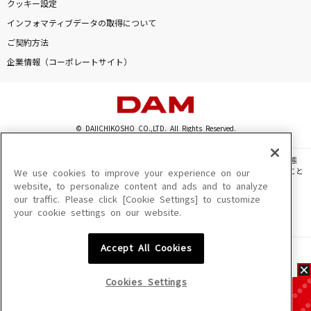
クッキー設定
インフォマティブデータの取得について
ご契約方法
企業情報（コーポレートサイト）
© DAIICHIKOSHO CO.,LTD. All Rights Reserved.
このサイトに掲載されている一切の文章・画像・写真・動画・音声等を、手段や形態
を問わず、著作権法の定める範囲を超えて無断で複製、転載、ファイル化などすること
We use cookies to improve your experience on our
を禁じます。
website, to personalize content and ads and to analyze
our traffic. Please click [Cookie Settings] to customize
楽曲及びコンテンツは、機種によりご利用いただけない場合があります。
your cookie settings on our website.
楽曲及びコンテンツの配信日、配信内容が変更になる場合があります。
楽曲によりMYリスト保存ができない場合があります。
Accept All Cookies
JASRAC許諾番号
6602250213Y31015 6602250112Y38026 6602250240Y31015
6602250241Y45122
Cookies Settings
NexTone許諾番号
ID000002945 ID000002947 ID000002937 ID000002938