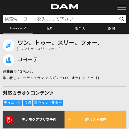
キーワード
曲名
歌手名
歌詞
ワン、トゥー、スリー、フォー.
カラオケ検索
[ ワントゥースリーフォー ]
コヨーテ
カラオケ店舗検索
選曲番号：
2761-95
サランイラン カムギチョロム オットン イェゴド
カラオケリクエスト
対応カラオケコンテンツ
全国りれき
リアルタイムで歌われている曲の一覧
デンモクアプリで予約
MYリスト保存