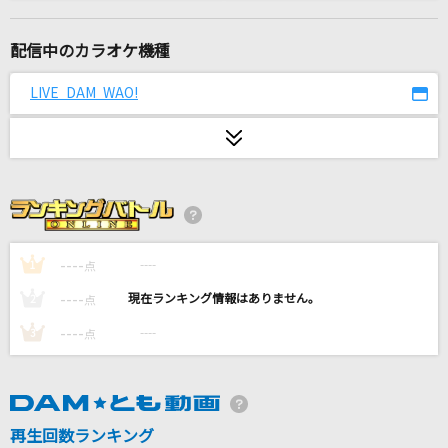
Subtitle
Official髭男dism
配信中のカラオケ機種
[生音]晴る
LIVE DAM WAO!
ヨルシカ
はみだし御免
ポルノグラフィティ
残酷な天使のテーゼ
高橋洋子
----
----
1
点
----
----
2
点
[生音]ひまわりの約束
----
----
3
点
秦 基博
爆裂愛してる
M!LK
再生回数ランキング