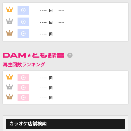
Reckless fire
----
1
----
回
井出泰彰
----
2
----
回
O2(オー・ツー)
----
3
----
回
ORANGE RANGE
BEAMS
黒夢
再生回数ランキング
[生音]俺らしく
----
1
----
回
北島三郎
----
2
----
回
もっと見る
----
3
----
回
DAMの新曲・ランキングなど
カラオケ最新情報をチェック！
カラオケ店舗検索