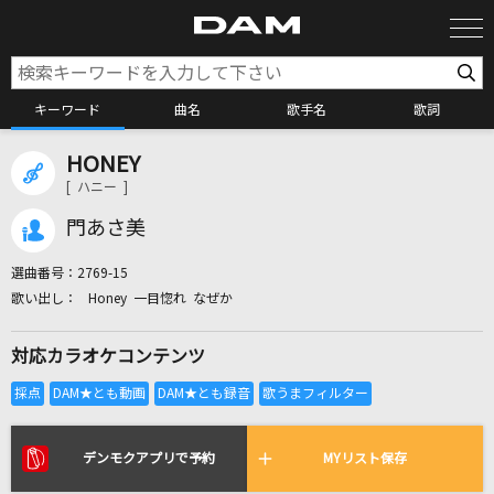
キーワード
曲名
歌手名
歌詞
HONEY
カラオケ検索
[ ハニー ]
門あさ美
カラオケ店舗検索
選曲番号：
2769-15
Honey 一目惚れ なぜか
カラオケリクエスト
対応カラオケコンテンツ
全国りれき
リアルタイムで歌われている曲の一覧
デンモクアプリで予約
MYリスト保存