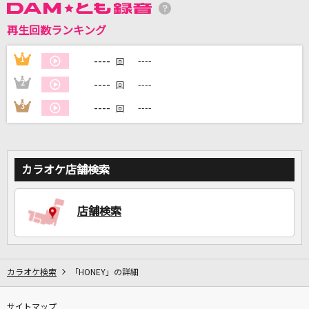
再生回数ランキング
DAMに会員登録・ログインして
----
1
----
回
カラオケをもっと楽しもう！
----
2
----
回
----
3
----
回
自宅でカラオケ歌い放題！
家族や友達と一緒に！練習にも！
カラオケ店舗検索
店舗検索
カラオケ検索
「HONEY」の詳細
サイトマップ