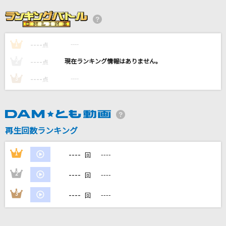
流転の花
伍代夏子
----
----
1
探せ ダイヤモンドリリー
点
＝LOVE
----
----
2
点
----
----
3
点
だから僕は音楽を辞めた
ヨルシカ
[オリカラ]世界が終るまでは… 1994/6/22渋谷
再生回数ランキング
公会堂
WANDS
----
1
----
回
もっと見る
----
2
----
回
----
3
----
回
DAMの新曲・ランキングなど
カラオケ最新情報をチェック！