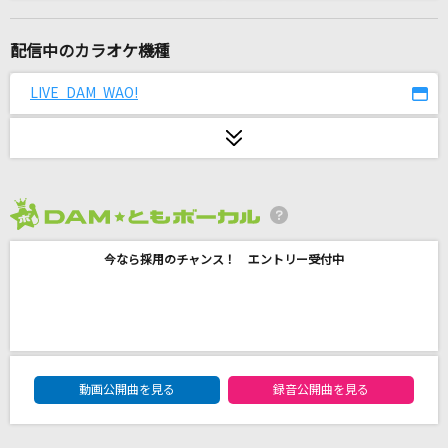
花びらの刻
吉岡亜衣加
配信中のカラオケ機種
ノーダウト
LIVE DAM WAO!
Official髭男dism
スターダスト
Official髭男dism
2026年8月度
勇気100%
今なら採用のチャンス！ エントリー受付中
光GENJI
覇王樹
湘南乃風
DAM★ともボーカルエントリーランキング
早口バカ
動画公開曲を見る
録音公開曲を見る
J-REXXX