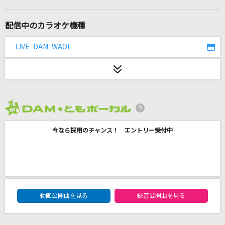
[生音]ロビンソン
スピッツ
配信中のカラオケ機種
[生音]歌舞伎町の女王
LIVE DAM WAO!
椎名林檎
Catch You Catch Me
グミ
2026年8月度
Time goes by
今なら採用のチャンス！ エントリー受付中
Every Little Thing
少年時代 (あの夏のルカver.)
suis from ヨルシカ
DAM★ともボーカルエントリーランキング
真っ赤なLip
動画公開曲を見る
録音公開曲を見る
WANDS