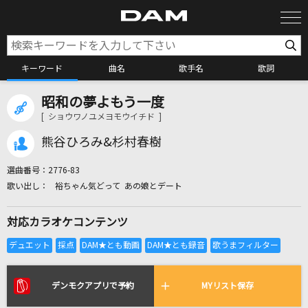
キーワード
曲名
歌手名
歌詞
昭和の夢よもう一度
カラオケ検索
[ ショウワノユメヨモウイチド ]
熊谷ひろみ&杉村春樹
カラオケ店舗検索
選曲番号：
2776-83
裕ちゃん気どって あの娘とデート
カラオケリクエスト
対応カラオケコンテンツ
全国りれき
リアルタイムで歌われている曲の一覧
デンモクアプリで予約
MYリスト保存