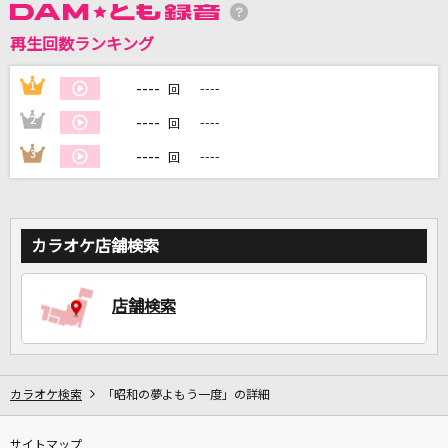
再生回数ランキング
DAMに会員登録・ログインして
カラオケをもっと楽しもう！
----
1
----
回
----
2
----
回
----
3
----
回
自宅でカラオケ歌い放題！
家族や友達と一緒に！練習にも！
カラオケ店舗検索
店舗検索
カラオケ検索
「昭和の夢よもう一度」の詳細
サイトマップ