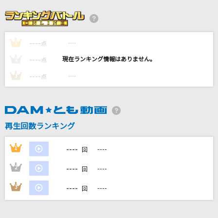
[生音]シルエット
KANA-BOON
----
----
1
ダーリン
点
Mrs. GREEN APPLE
----
----
2
点
----
----
3
点
あんなヤツ
G-DRAGON(from BIGBANG)
ロミオとシンデレラ
再生回数ランキング
doriko feat.初音ミク
----
1
----
回
もっと見る
----
2
----
回
DAMの新曲・ランキングなど
----
3
----
回
カラオケ最新情報をチェック！