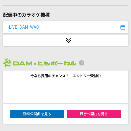
世界が終るまでは…
WANDS
配信中のカラオケ機種
LOVE 2000
LIVE DAM WAO!
鶴 and 亀
Anarchy
Official髭男dism
2026年8月度
怪獣
今なら採用のチャンス！ エントリー受付中
サカナクション
[生音]しおり
Aqua Timez
DAM★ともボーカルエントリーランキング
ALONES
動画公開曲を見る
録音公開曲を見る
Aqua Timez