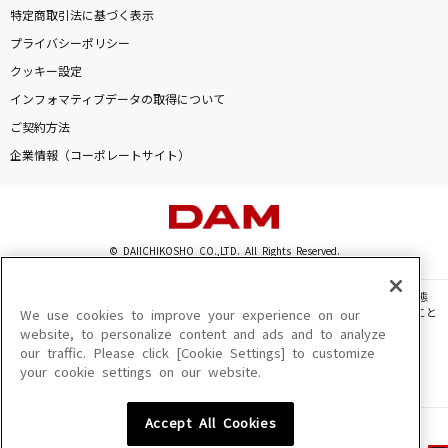
特定商取引法に基づく表示
プライバシーポリシー
クッキー設定
インフォマティブデータの取得について
ご契約方法
企業情報（コーポレートサイト）
© DAIICHIKOSHO CO.,LTD. All Rights Reserved.
このサイトに掲載されている一切の文章・画像・写真・動画・音声等を、手段や形態
を問わず、著作権法の定める範囲を超えて無断で複製、転載、ファイル化などすること
We use cookies to improve your experience on our
を禁じます。
website, to personalize content and ads and to analyze
our traffic. Please click [Cookie Settings] to customize
楽曲及びコンテンツは、機種によりご利用いただけない場合があります。
your cookie settings on our website.
楽曲及びコンテンツの配信日、配信内容が変更になる場合があります。
楽曲によりMYリスト保存ができない場合があります。
Accept All Cookies
JASRAC許諾番号
6602250213Y31015 6602250112Y38026 6602250240Y31015