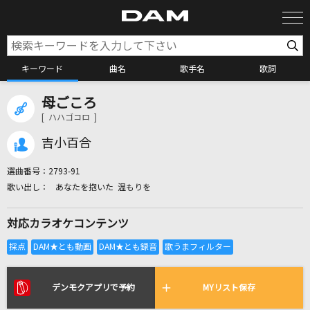
キーワード
曲名
歌手名
歌詞
母ごころ
カラオケ検索
[ ハハゴコロ ]
吉小百合
カラオケ店舗検索
選曲番号：
2793-91
あなたを抱いた 温もりを
カラオケリクエスト
対応カラオケコンテンツ
全国りれき
リアルタイムで歌われている曲の一覧
デンモクアプリで予約
MYリスト保存