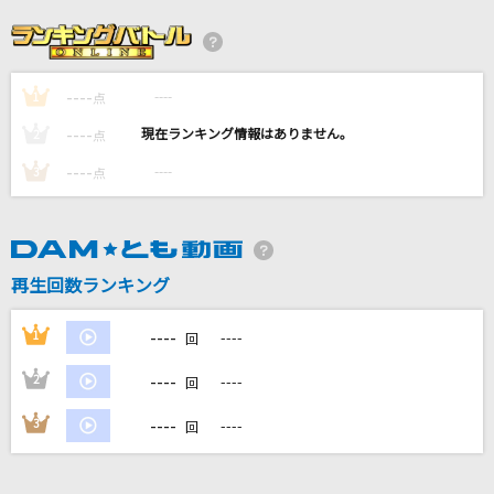
好きすぎて滅！
M!LK
----
----
1
†吸tie Ladies†
点
ソフィー・トワイライト(CV:富田美憂)、天野灯(CV:篠原侑)、夏木ひなた
----
----
2
点
(CV:Lynn)、エリー(CV:和氣あず未)
----
----
3
点
ライラック
Mrs. GREEN APPLE
Runner
再生回数ランキング
爆風スランプ(BAKUFU-SLUMP)
----
1
----
回
もっと見る
----
2
----
回
----
3
----
DAMの新曲・ランキングなど
回
カラオケ最新情報をチェック！