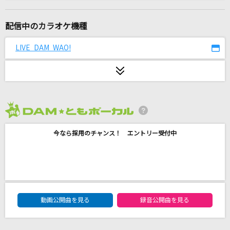
チャンス!
月島きらり starring 久住小春(モーニング娘。)
配信中のカラオケ機種
[生音]ひまわりの約束
LIVE DAM WAO!
秦 基博
Again
Mr.Children
2026年8月度
愛をこめて花束を
今なら採用のチャンス！ エントリー受付中
Superfly
青のすみか (Acoustic ver.)
キタニタツヤ
DAM★ともボーカルエントリーランキング
ESCAPE
動画公開曲を見る
録音公開曲を見る
MOON CHILD(Moon Child)