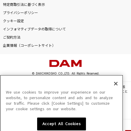
特定商取引法に基づく表示
プライバシーポリシー
クッキー設定
インフォマティブデータの取得について
ご契約方法
企業情報（コーポレートサイト）
© DAIICHIKOSHO CO.,LTD. All Rights Reserved.
このサイトに掲載されている一切の文章・画像・写真・動画・音声等を、手段や形態
を問わず、著作権法の定める範囲を超えて無断で複製、転載、ファイル化などすること
We use cookies to improve your experience on our
を禁じます。
website, to personalize content and ads and to analyze
our traffic. Please click [Cookie Settings] to customize
楽曲及びコンテンツは、機種によりご利用いただけない場合があります。
your cookie settings on our website.
楽曲及びコンテンツの配信日、配信内容が変更になる場合があります。
楽曲によりMYリスト保存ができない場合があります。
Accept All Cookies
JASRAC許諾番号
6602250213Y31015 6602250112Y38026 6602250240Y31015