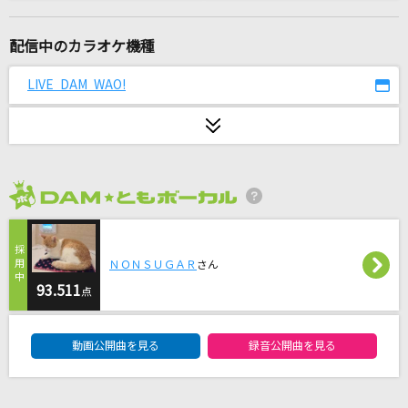
ヒトリゴト
ClariS
配信中のカラオケ機種
[生音]青い珊瑚礁
LIVE DAM WAO!
松田聖子
[生音]ツキミソウ
Novelbright
2026年8月度
[生音]白いパラソル
松田聖子
ＮＯＮＳＵＧＡＲ
さん
夢見る少女じゃいられない
93.511
点
相川七瀬
DAM★ともボーカルエントリーランキング
動画公開曲を見る
録音公開曲を見る
[生音]ハッピーエンド
back number