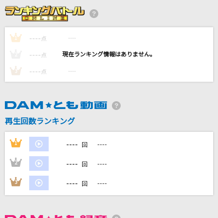
[生音]恋をするなら
橋 幸夫
----
----
1
点
[生音]恋人ごっこ
----
----
2
点
マカロニえんぴつ
----
----
3
点
アイドルパワー
M!LK
[生音]シルエット
再生回数ランキング
KANA-BOON
----
1
----
回
もっと見る
----
2
----
回
DAMの新曲・ランキングなど
----
3
----
回
カラオケ最新情報をチェック！