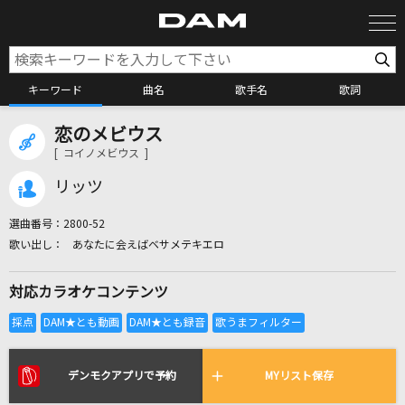
キーワード
曲名
歌手名
歌詞
恋のメビウス
カラオケ検索
[ コイノメビウス ]
リッツ
カラオケ店舗検索
選曲番号：
2800-52
あなたに会えばベサメテキエロ
カラオケリクエスト
対応カラオケコンテンツ
全国りれき
リアルタイムで歌われている曲の一覧
デンモクアプリで予約
MYリスト保存