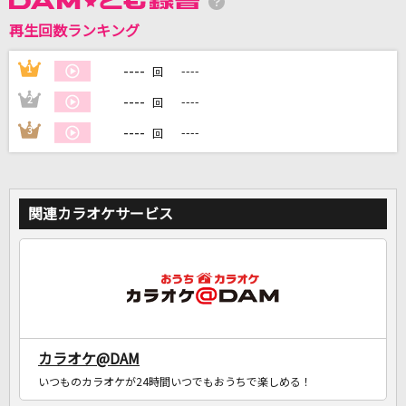
再生回数ランキング
DAMに会員登録・ログインして
カラオケをもっと楽しもう！
----
1
----
回
----
2
----
回
----
3
----
回
自宅でカラオケ歌い放題！
家族や友達と一緒に！練習にも！
関連カラオケサービス
カラオケ@DAM
いつものカラオケが24時間いつでもおうちで楽しめる！