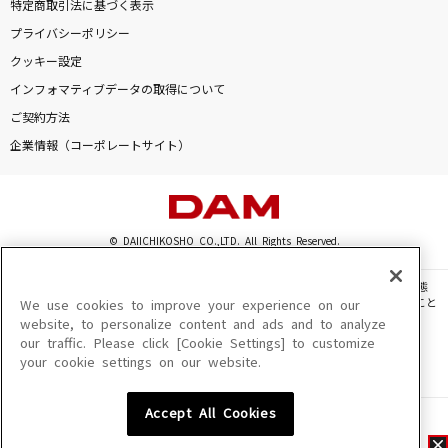
特定商取引法に基づく表示
プライバシーポリシー
クッキー設定
インフォマティブデータの取得について
ご契約方法
企業情報（コーポレートサイト）
© DAIICHIKOSHO CO.,LTD. All Rights Reserved.
このサイトに掲載されている一切の文章・画像・写真・動画・音声等を、手段や形態
を問わず、著作権法の定める範囲を超えて無断で複製、転載、ファイル化などすること
We use cookies to improve your experience on our
を禁じます。
website, to personalize content and ads and to analyze
our traffic. Please click [Cookie Settings] to customize
楽曲及びコンテンツは、機種によりご利用いただけない場合があります。
your cookie settings on our website.
楽曲及びコンテンツの配信日、配信内容が変更になる場合があります。
楽曲によりMYリスト保存ができない場合があります。
Accept All Cookies
JASRAC許諾番号
6602250213Y31015 6602250112Y38026 6602250240Y31015
6602250241Y45122