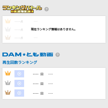
Good Life
清水翔太
----
----
1
スマイル
点
森七菜
----
----
2
点
----
----
3
点
Best Friend
Kiroro
Lovers Again
再生回数ランキング
EXILE
----
1
----
回
もっと見る
----
2
----
回
DAMの新曲・ランキングなど
----
3
----
回
カラオケ最新情報をチェック！