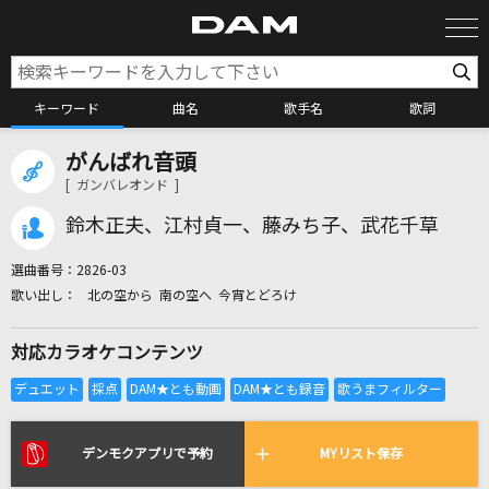
キーワード
曲名
歌手名
歌詞
がんばれ音頭
カラオケ検索
[ ガンバレオンド ]
鈴木正夫、江村貞一、藤みち子、武花千草
カラオケ店舗検索
選曲番号：
2826-03
北の空から 南の空へ 今宵とどろけ
カラオケリクエスト
対応カラオケコンテンツ
全国りれき
リアルタイムで歌われている曲の一覧
デンモクアプリで予約
MYリスト保存