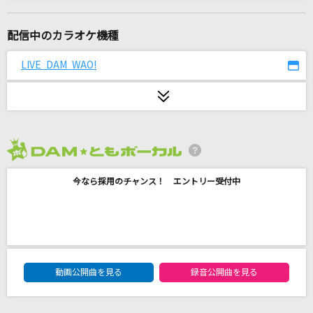
ラブレター
YOASOBI
配信中のカラオケ機種
Dear…
LIVE DAM WAO!
西野カナ
慟哭
工藤静香
2026年8月度
金沢望郷歌
今なら採用のチャンス！ エントリー受付中
松原健之
1st Priority
メロキュア(岡崎律子&日向めぐみ)
DAM★ともボーカルエントリーランキング
ストーカーの唄～3丁目、貴方の家～
動画公開曲を見る
録音公開曲を見る
阿部真央