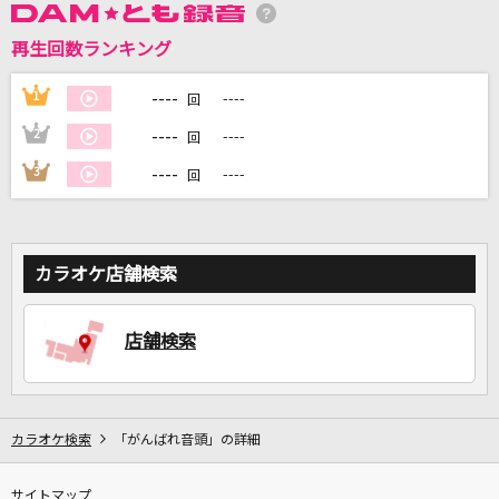
再生回数ランキング
DAMに会員登録・ログインして
カラオケをもっと楽しもう！
----
1
----
回
----
2
----
回
----
3
----
回
自宅でカラオケ歌い放題！
家族や友達と一緒に！練習にも！
カラオケ店舗検索
店舗検索
カラオケ検索
「がんばれ音頭」の詳細
サイトマップ