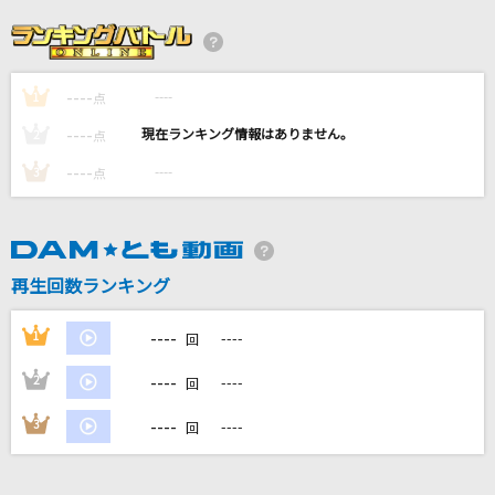
イチジク煙 (TV Size)
ずっと真夜中でいいのに。
----
----
1
[生音]Make-up Shadow
点
井上陽水
----
----
2
点
----
----
3
点
エルダーフラワー
Official髭男dism
Kick
再生回数ランキング
SUPER EIGHT(丸山隆平)
----
1
----
回
もっと見る
----
2
----
回
DAMの新曲・ランキングなど
----
3
----
回
カラオケ最新情報をチェック！