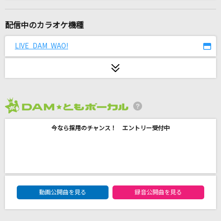
惚れた女が死んだ夜は(新録)
小林旭
配信中のカラオケ機種
狭心症
LIVE DAM WAO!
RADWIMPS
春雷
米津玄師
2026年8月度
迷星叫
今なら採用のチャンス！ エントリー受付中
MyGO!!!!!
[生音]涙のキッス
サザンオールスターズ
DAM★ともボーカルエントリーランキング
サヨナラの意味
動画公開曲を見る
録音公開曲を見る
乃木坂46