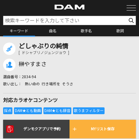
キーワード
曲名
歌手名
歌詞
どしゃぶりの純情
カラオケ検索
[ ドシャブリノジュンジョウ ]
榊やすまさ
カラオケ店舗検索
選曲番号：
2834-94
熱い命の 行き場所を そうさ
カラオケリクエスト
対応カラオケコンテンツ
全国りれき
リアルタイムで歌われている曲の一覧
デンモクアプリで予約
MYリスト保存