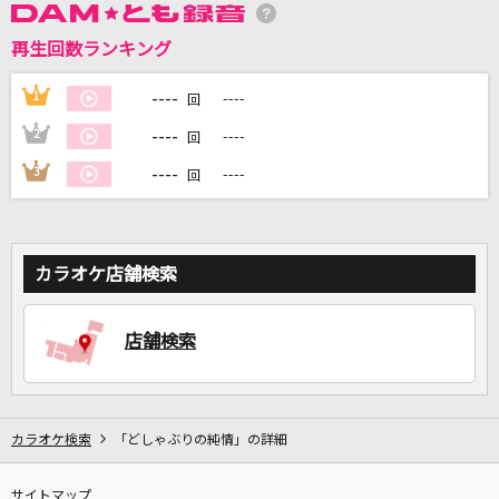
再生回数ランキング
DAMに会員登録・ログインして
カラオケをもっと楽しもう！
----
1
----
回
----
2
----
回
----
3
----
回
自宅でカラオケ歌い放題！
家族や友達と一緒に！練習にも！
カラオケ店舗検索
店舗検索
カラオケ検索
「どしゃぶりの純情」の詳細
サイトマップ