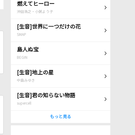
燃えてヒーロー
沖田浩之・小粥よう子
[生音]世界に一つだけの花
SMAP
島人ぬ宝
BEGIN
[生音]地上の星
中島みゆき
[生音]君の知らない物語
supercell
もっと見る