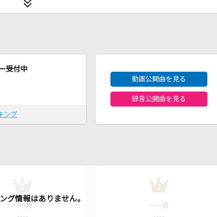
2026年8月度
ー受付中
動画公開曲を見る
録音公開曲を見る
キング
2
3
----
----
点
点
----
----