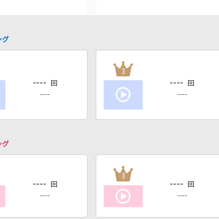
ング
3
----
----
回
回
----
----
ング
3
----
----
回
回
----
----