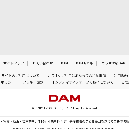
サイトマップ
お問い合わせ
DAM
DAM★とも
カラオケ＠DAM
サイトのご利用について
カラオケご利用にあたっての注意事項
利用規約
ーポリシー
クッキー設定
インフォマティブデータの取得について
ご契
© DAIICHIKOSHO CO.,LTD. All Rights Reserved.
・写真・動画・音声等を、手段や形態を問わず、著作権法の定める範囲を超えて無断で複