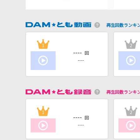
再生回数ランキ
1
2
----
回
----
再生回数ランキ
1
2
----
回
----