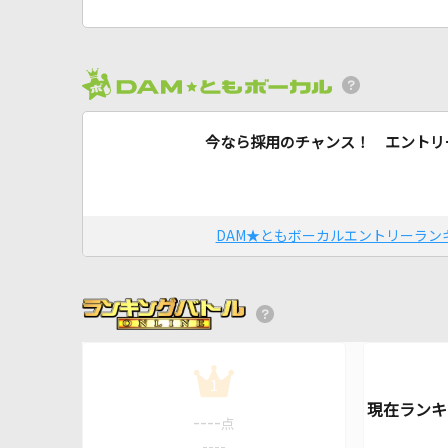
今なら採用のチャンス！ エントリ
DAM★ともボーカルエントリーラン
1
----
点
----