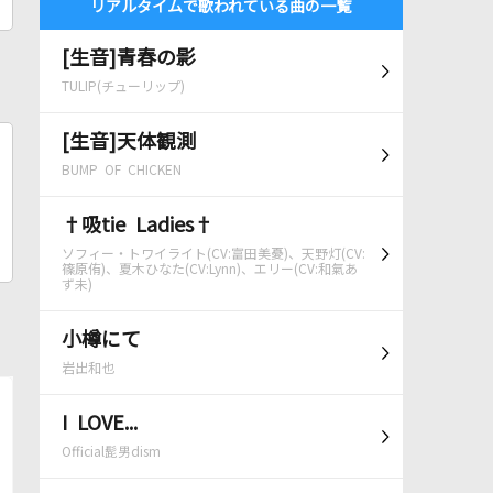
リアルタイムで歌われている曲の一覧
[生音]青春の影
TULIP(チューリップ)
[生音]天体観測
BUMP OF CHICKEN
†吸tie Ladies†
ソフィー・トワイライト(CV:富田美憂)、天野灯(CV:
篠原侑)、夏木ひなた(CV:Lynn)、エリー(CV:和氣あ
ず未)
小樽にて
岩出和也
I LOVE...
Official髭男dism