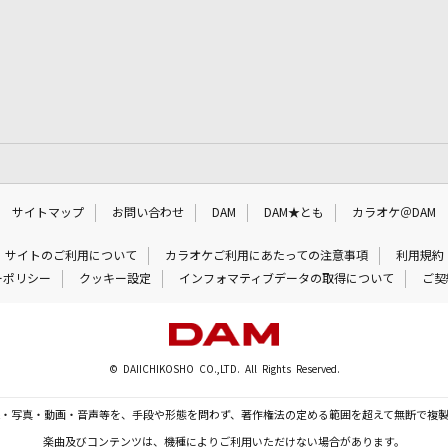
サイトマップ
お問い合わせ
DAM
DAM★とも
カラオケ＠DAM
サイトのご利用について
カラオケご利用にあたっての注意事項
利用規約
ーポリシー
クッキー設定
インフォマティブデータの取得について
ご契
© DAIICHIKOSHO CO.,LTD. All Rights Reserved.
・写真・動画・音声等を、手段や形態を問わず、著作権法の定める範囲を超えて無断で複
楽曲及びコンテンツは、機種によりご利用いただけない場合があります。