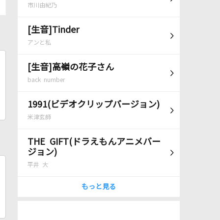
市川由紀乃
[生音]Tinder
アンと私
[生音]高嶺の花子さん
back number
1991(ビデオクリップバージョン)
米津玄師
THE GIFT(ドラえもんアニメバー
ジョン)
平井 大
もっと見る