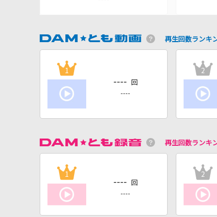
再生回数ランキ
1
2
----
回
----
再生回数ランキ
1
2
----
回
----