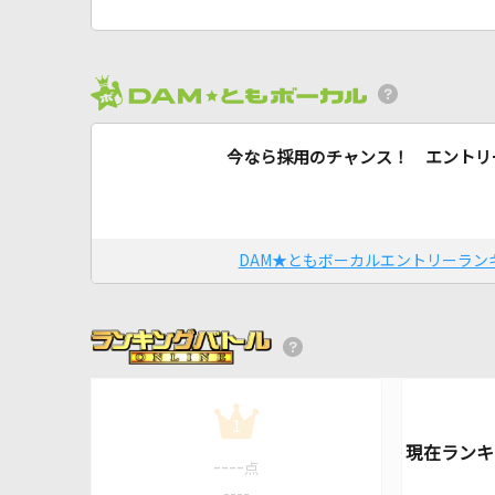
今なら採用のチャンス！ エントリ
DAM★ともボーカルエントリーラン
1
----
点
----