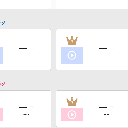
ング
3
----
----
回
回
----
----
ング
3
----
----
回
回
----
----