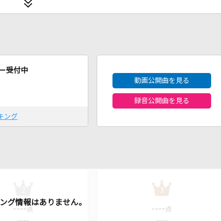
2026年8月度
ー受付中
動画公開曲を見る
録音公開曲を見る
キング
2
3
----
----
点
点
----
----