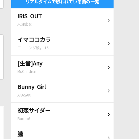
リアルタイムで歌われている曲の一覧
IRIS OUT
米津玄師
イマココカラ
モーニング娘。'15
[生音]Any
Mr.Children
Bunny Girl
AKASAKI
初恋サイダー
Buono!
朧