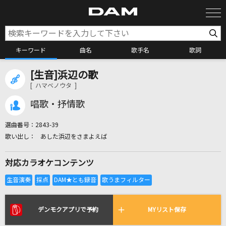
キーワード
曲名
歌手名
歌詞
[生音]浜辺の歌
カラオケ検索
[ ハマベノウタ ]
唱歌・抒情歌
カラオケ店舗検索
選曲番号：
2843-39
あした浜辺をさまよえば
カラオケリクエスト
対応カラオケコンテンツ
全国りれき
リアルタイムで歌われている曲の一覧
デンモクアプリで予約
MYリスト保存