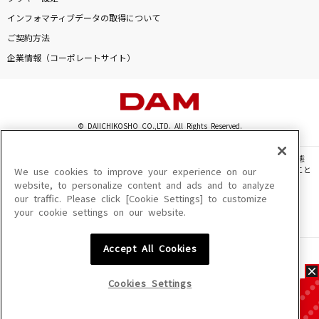
インフォマティブデータの取得について
ご契約方法
企業情報（コーポレートサイト）
© DAIICHIKOSHO CO.,LTD. All Rights Reserved.
このサイトに掲載されている一切の文章・画像・写真・動画・音声等を、手段や形態
を問わず、著作権法の定める範囲を超えて無断で複製、転載、ファイル化などすること
We use cookies to improve your experience on our
を禁じます。
website, to personalize content and ads and to analyze
our traffic. Please click [Cookie Settings] to customize
楽曲及びコンテンツは、機種によりご利用いただけない場合があります。
your cookie settings on our website.
楽曲及びコンテンツの配信日、配信内容が変更になる場合があります。
楽曲によりMYリスト保存ができない場合があります。
Accept All Cookies
JASRAC許諾番号
6602250213Y31015 6602250112Y38026 6602250240Y31015
6602250241Y45122
Cookies Settings
NexTone許諾番号
ID000002945 ID000002947 ID000002937 ID000002938