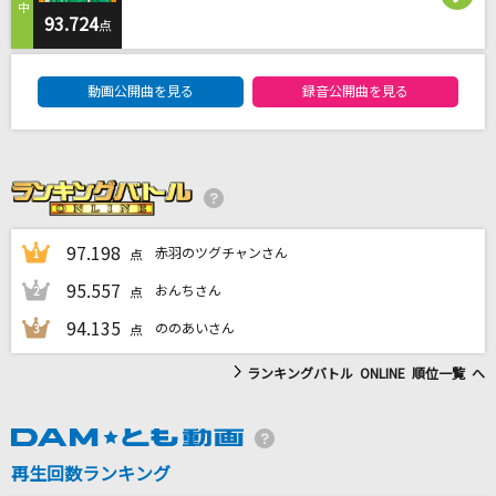
月の砂時計
93.724
点
山口かおる
DAM★ともボーカルエントリーランキング
動画公開曲を見る
録音公開曲を見る
Let It Go～ありのままで～
松たか子
[プロオケ]for you...
高橋真梨子
97.198
赤羽のツグチャンさん
1
点
[生音]嘘
95.557
おんちさん
2
点
シド
94.135
ののあいさん
3
点
もっと見る
ランキングバトル ONLINE 順位一覧 へ
DAMの新曲・ランキングなど
カラオケ最新情報をチェック！
再生回数ランキング