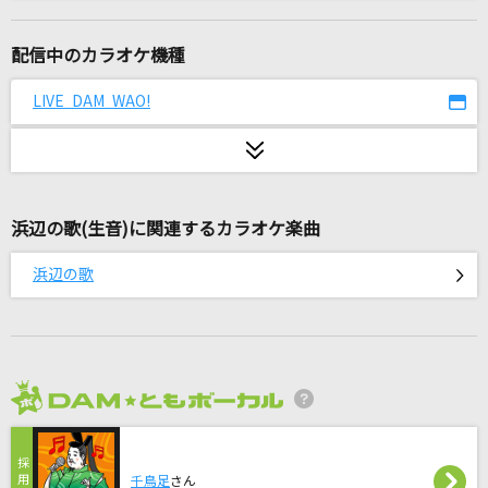
TEST ME
ちゃんみな
配信中のカラオケ機種
[生音]DEPARTURES-decade LIVE ver.-
LIVE DAM WAO!
globe
[生音]花に亡霊
ヨルシカ
浜辺の歌(生音)に関連するカラオケ楽曲
[プロオケ]風の詩を聴かせて
浜辺の歌
桑田佳祐
臍淑女-ヴィーナス-
T.M.Revolution
2026年8月度
[生音]水平線
back number
千鳥足
さん