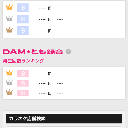
----
1
----
回
DAMに会員登録・ログインして
----
2
----
回
カラオケをもっと楽しもう！
----
3
----
回
自宅でカラオケ歌い放題！
家族や友達と一緒に！練習にも！
再生回数ランキング
----
1
----
回
----
2
----
回
----
3
----
回
カラオケ店舗検索