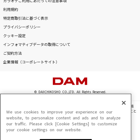
カラオケご利用にあたっての注意事項
利用規約
特定商取引法に基づく表示
プライバシーポリシー
クッキー設定
インフォマティブデータの取得について
ご契約方法
企業情報（コーポレートサイト）
© DAIICHIKOSHO CO.,LTD. All Rights Reserved.
このサイトに掲載されている一切の文章・画像・写真・動画・音声等を、手段や形態
を問わず、著作権法の定める範囲を超えて無断で複製、転載、ファイル化などすること
We use cookies to improve your experience on our
を禁じます。
website, to personalize content and ads and to analyze
our traffic. Please click [Cookie Settings] to customize
楽曲及びコンテンツは、機種によりご利用いただけない場合があります。
your cookie settings on our website.
楽曲及びコンテンツの配信日、配信内容が変更になる場合があります。
楽曲によりMYリスト保存ができない場合があります。