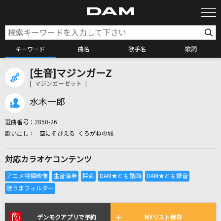
キーワード
曲名
歌手名
歌詞
[生音]マジンガーZ
カラオケ検索
[ マジンガーゼット ]
水木一郎
カラオケ店舗検索
選曲番号：
2850-26
空にそびえる くろがねの城
カラオケリクエスト
対応カラオケコンテンツ
全国りれき
リアルタイムで歌われている曲の一覧
デンモクアプリで予約
MYリスト保存