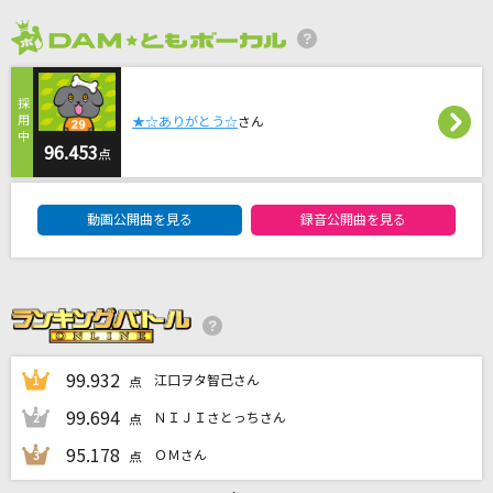
ヴィラン
てにをは feat.flower
2026年8月度
[生音]Beautiful
★☆ありがとう☆
さん
Superfly
96.453
点
and I'm home
DAM★ともボーカルエントリーランキング
美樹さやか(喜多村英梨)・佐倉杏子(野中藍)
動画公開曲を見る
録音公開曲を見る
ハナミズキ
一青 窈
もっと見る
99.932
江口ヲタ智己さん
1
点
DAMの新曲・ランキングなど
99.694
ＮＩＪＩさとっちさん
2
点
カラオケ最新情報をチェック！
95.178
ＯＭさん
3
点