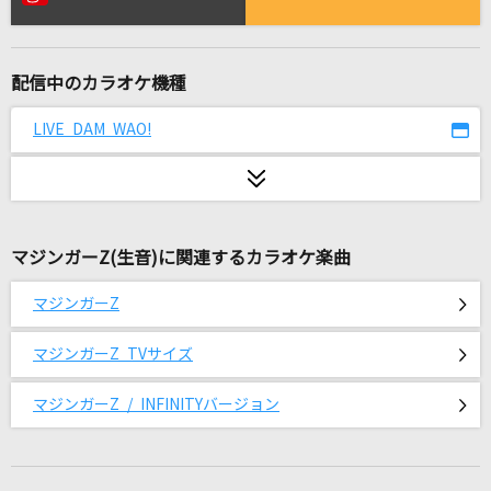
[生音]ORION
中島美嘉
配信中のカラオケ機種
[生音]オリビアを聴きながら
杏里(ANRI)
LIVE DAM WAO!
愛 スクリ～ム！
AiScReam
マジンガーZ(生音)に関連するカラオケ楽曲
バニー
すりぃ
マジンガーZ
BUG
マジンガーZ TVサイズ
THE ORAL CIGARETTES
マジンガーZ / INFINITYバージョン
[良音]ONE
Crystal Kay