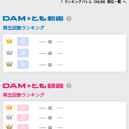
ランキングバトル ONLINE 順位一覧 へ
DAMに会員登録・ログインして
カラオケをもっと楽しもう！
再生回数ランキング
----
1
----
回
----
2
----
自宅でカラオケ歌い放題！
回
家族や友達と一緒に！練習にも！
----
3
----
回
再生回数ランキング
----
1
----
回
----
2
----
回
----
3
----
回