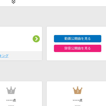
2026年8月度
動画公開曲を見る
録音公開曲を見る
キング
2
3
----
----
点
点
----
----