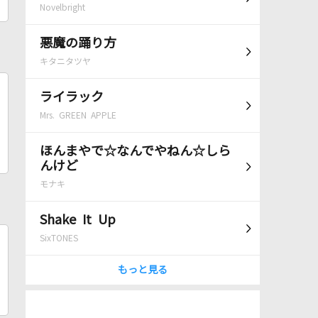
Novelbright
悪魔の踊り方
キタニタツヤ
ライラック
Mrs. GREEN APPLE
ほんまやで☆なんでやねん☆しら
んけど
モナキ
Shake It Up
SixTONES
もっと見る