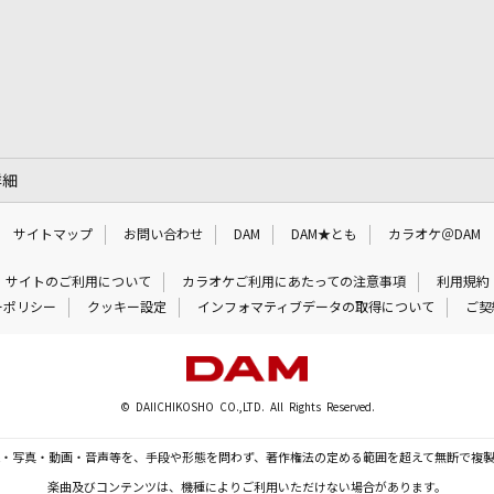
詳細
サイトマップ
お問い合わせ
DAM
DAM★とも
カラオケ＠DAM
サイトのご利用について
カラオケご利用にあたっての注意事項
利用規約
ーポリシー
クッキー設定
インフォマティブデータの取得について
ご契
© DAIICHIKOSHO CO.,LTD. All Rights Reserved.
・写真・動画・音声等を、手段や形態を問わず、著作権法の定める範囲を超えて無断で複
楽曲及びコンテンツは、機種によりご利用いただけない場合があります。