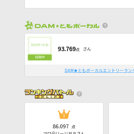
93.769
さん
点
DAM★ともボーカルエントリーラン
1
86.097
点
マロ＠リーリヤＰさん