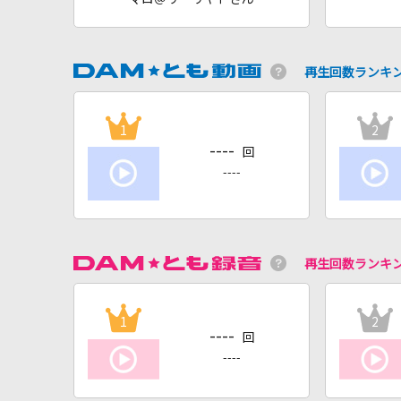
再生回数ランキ
1
2
----
回
----
再生回数ランキ
1
2
----
回
----