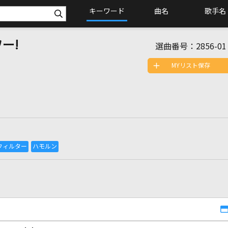
キーワード
曲名
歌手名
ー!
選曲番号：
2856-01
MYリスト保存