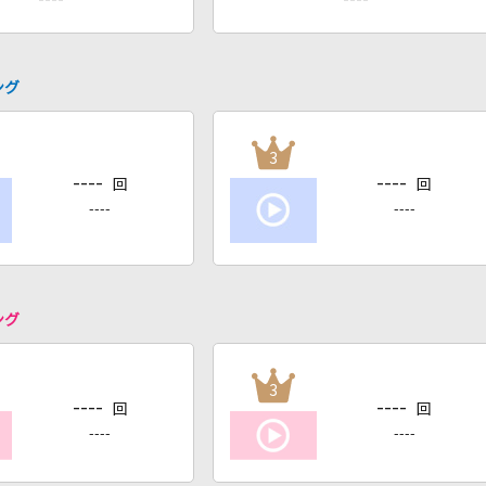
ング
3
----
----
回
回
----
----
ング
3
----
----
回
回
----
----