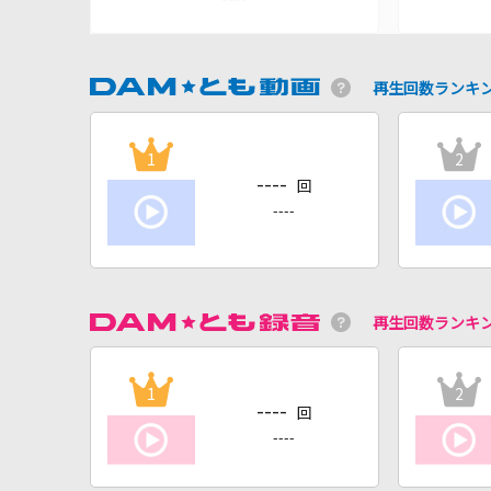
再生回数ランキ
1
2
----
回
----
再生回数ランキ
1
2
----
回
----