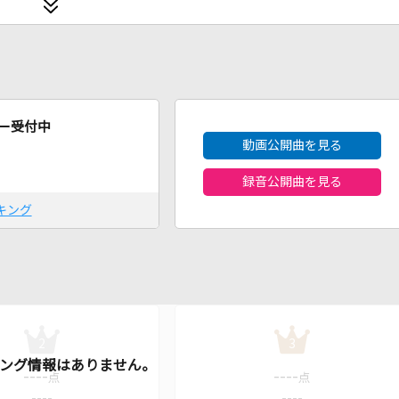
2026年8月度
ー受付中
動画公開曲を見る
録音公開曲を見る
キング
2
3
----
----
点
点
----
----