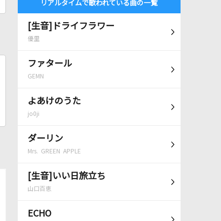
リアルタイムで歌われている曲の一覧
[生音]ドライフラワー
優里
ファタール
GEMN
よあけのうた
jo0ji
ダーリン
Mrs. GREEN APPLE
[生音]いい日旅立ち
山口百恵
ECHO