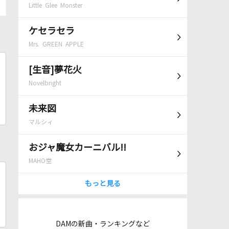
Little Glee Monster
ケセラセラ
Mrs. GREEN APPLE
[生音]夢花火
Novelbright
未来図
マルシィ
おジャ魔女カーニバル!!
MAHO堂
もっと見る
DAMの新曲・ランキングなど