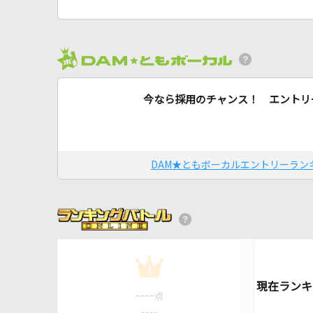
今なら採用のチャンス！ エントリ
DAM★ともボーカルエントリーラン
1
----
点
----