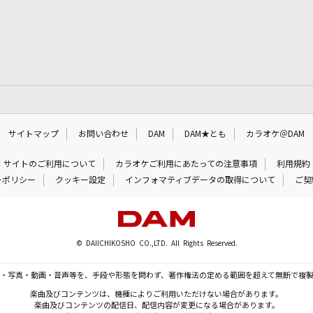
サイトマップ
お問い合わせ
DAM
DAM★とも
カラオケ＠DAM
サイトのご利用について
カラオケご利用にあたっての注意事項
利用規約
ーポリシー
クッキー設定
インフォマティブデータの取得について
ご契
© DAIICHIKOSHO CO.,LTD. All Rights Reserved.
・写真・動画・音声等を、手段や形態を問わず、著作権法の定める範囲を超えて無断で複
楽曲及びコンテンツは、機種によりご利用いただけない場合があります。
楽曲及びコンテンツの配信日、配信内容が変更になる場合があります。