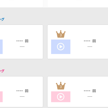
ング
3
----
----
回
回
----
----
ング
3
----
----
回
回
----
----