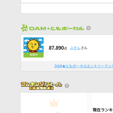
87.890
ぶそん
さん
点
DAM★ともボーカルエントリーラン
1