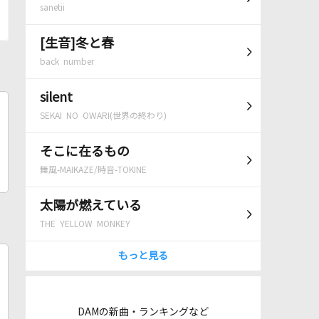
sanetii
[生音]冬と春
back number
silent
SEKAI NO OWARI(世界の終わり)
そこに在るもの
舞風-MAIKAZE/時音-TOKINE
太陽が燃えている
THE YELLOW MONKEY
もっと見る
DAMの新曲・ランキングなど