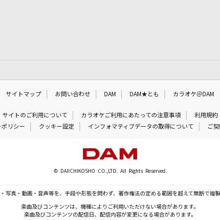
サイトマップ
お問い合わせ
DAM
DAM★とも
カラオケ＠DAM
サイトのご利用について
カラオケご利用にあたっての注意事項
利用規約
ーポリシー
クッキー設定
インフォマティブデータの取得について
ご契
© DAIICHIKOSHO CO.,LTD. All Rights Reserved.
・写真・動画・音声等を、手段や形態を問わず、著作権法の定める範囲を超えて無断で複
楽曲及びコンテンツは、機種によりご利用いただけない場合があります。
楽曲及びコンテンツの配信日、配信内容が変更になる場合があります。