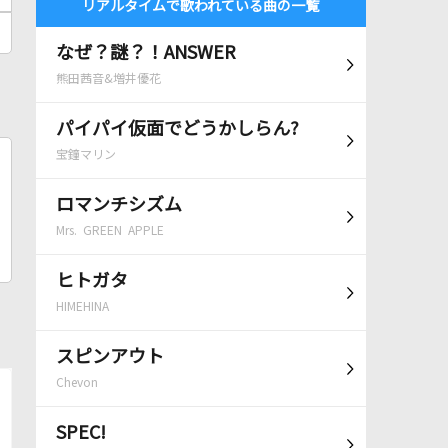
リアルタイムで歌われている曲の一覧
なぜ？謎？！ANSWER
熊田茜音&増井優花
パイパイ仮面でどうかしらん?
宝鐘マリン
ロマンチシズム
Mrs. GREEN APPLE
ヒトガタ
HIMEHINA
スピンアウト
Chevon
SPEC!