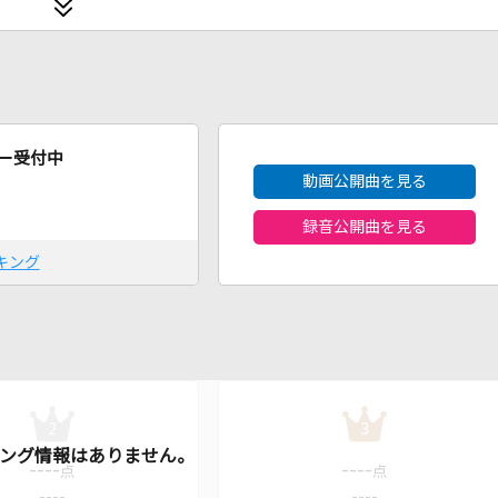
2026年8月度
ー受付中
動画公開曲を見る
録音公開曲を見る
キング
2
3
----
----
点
点
----
----