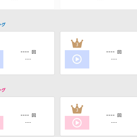
ング
3
----
----
回
回
----
----
ング
3
----
----
回
回
----
----