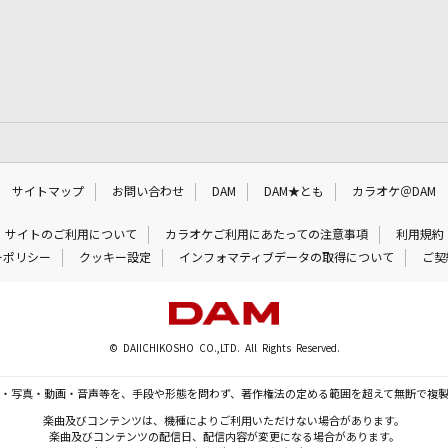
サイトマップ
お問い合わせ
DAM
DAM★とも
カラオケ＠DAM
サイトのご利用について
カラオケご利用にあたっての注意事項
利用規約
ーポリシー
クッキー設定
インフォマティブデータの取得について
ご契
© DAIICHIKOSHO CO.,LTD. All Rights Reserved.
・写真・動画・音声等を、手段や形態を問わず、著作権法の定める範囲を超えて無断で複
楽曲及びコンテンツは、機種によりご利用いただけない場合があります。
楽曲及びコンテンツの配信日、配信内容が変更になる場合があります。