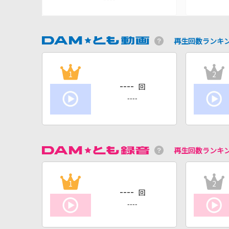
再生回数ランキ
1
2
----
回
----
再生回数ランキ
1
2
----
回
----