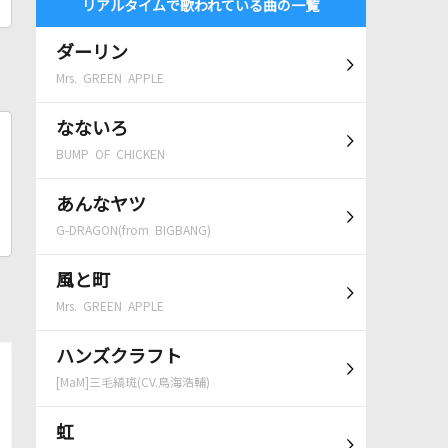
リアルタイムで歌われている曲の一覧
ダーリン
Mrs. GREEN APPLE
なないろ
BUMP OF CHICKEN
あんなヤツ
G-DRAGON(from BIGBANG)
風と町
Mrs. GREEN APPLE
ハンズクラフト
[MaM]三毛縞斑(CV.鳥海浩輔)
虹