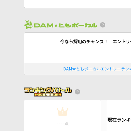
今なら採用のチャンス！ エントリ
DAM★ともボーカルエントリーラン
1
----
点
----