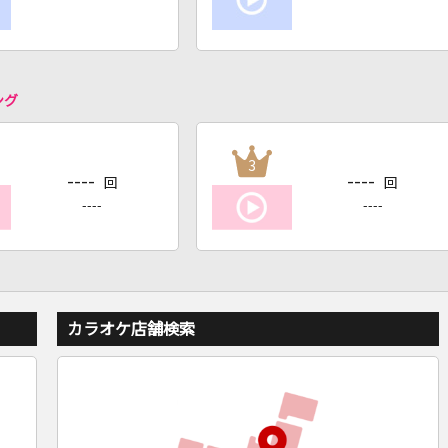
ング
3
----
----
回
回
----
----
カラオケ店舗検索