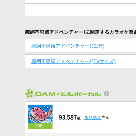
魔訶不思議アドベンチャー!に関連するカラオケ楽
魔訶不思議アドベンチャー!(生音)
魔訶不思議アドベンチャー![TVサイズ]
93.587
まりあ２
さん
点