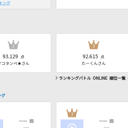
キング
2
3
93.129
92.615
点
点
オコタンぺ★さん
たーくんさん
ランキングバトル ONLINE 順位一覧
ング
3
----
----
回
回
----
----