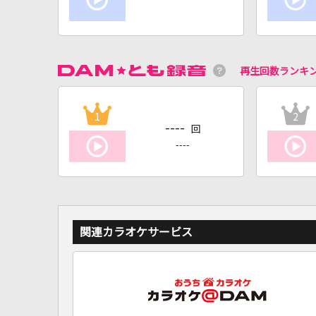
再生回数ランキ
1
2
----
回
----
関連カラオケサービス