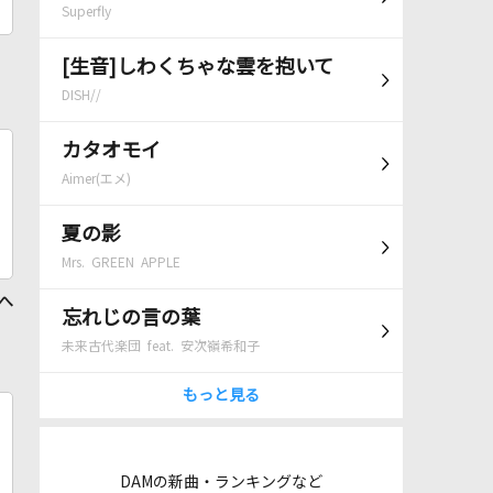
Superfly
[生音]しわくちゃな雲を抱いて
DISH//
カタオモイ
Aimer(エメ)
夏の影
Mrs. GREEN APPLE
 へ
忘れじの言の葉
未来古代楽団 feat. 安次嶺希和子
もっと見る
DAMの新曲・ランキングなど