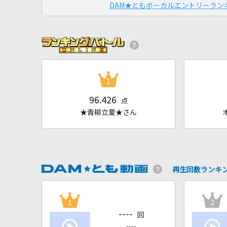
DAM★ともボーカルエントリーラン
1
96.426
点
★青柳立夏★さん
再生回数ランキ
1
2
----
回
----