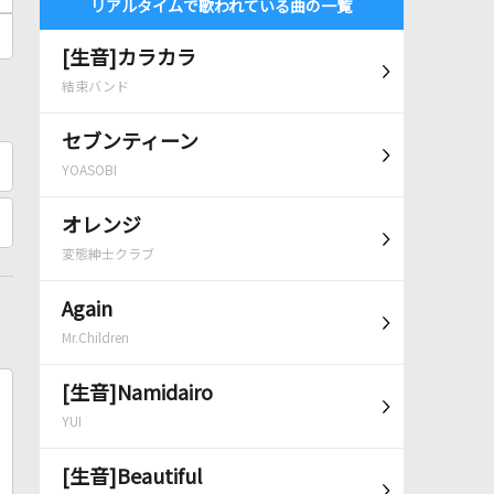
リアルタイムで歌われている曲の一覧
[生音]カラカラ
結束バンド
セブンティーン
YOASOBI
オレンジ
変態紳士クラブ
Again
Mr.Children
[生音]Namidairo
YUI
[生音]Beautiful