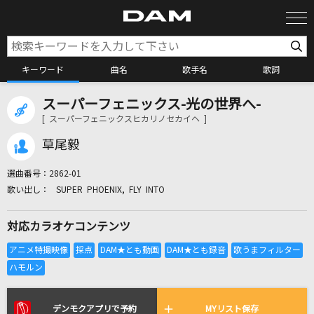
キーワード
曲名
歌手名
歌詞
スーパーフェニックス-光の世界へ-
カラオケ検索
[ スーパーフェニックスヒカリノセカイヘ ]
草尾毅
カラオケ店舗検索
選曲番号：
2862-01
SUPER PHOENIX, FLY INTO
カラオケリクエスト
対応カラオケコンテンツ
全国りれき
リアルタイムで歌われている曲の一覧
デンモクアプリで予約
MYリスト保存