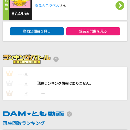
snow drop
高見沢まりべえ
さん
L'Arc-en-Ciel
87.495
点
DAM★ともボーカルエントリーランキング
フラミンゴ
動画公開曲を見る
録音公開曲を見る
syudou
[生音]恋をとめないで
COMPLEX
道
----
----
1
点
GReeeeN
----
----
2
点
もっと見る
----
----
3
点
DAMの新曲・ランキングなど
カラオケ最新情報をチェック！
再生回数ランキング