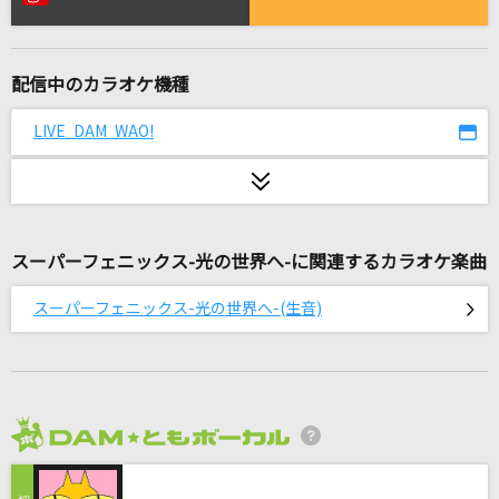
GHOST
GACKT(Gackt)
配信中のカラオケ機種
命に嫌われている
カンザキイオリ
LIVE DAM WAO!
[生音]ミ・アモーレ
中森明菜
スーパーフェニックス-光の世界へ-に関連するカラオケ楽曲
忘れてください
ヨルシカ
スーパーフェニックス-光の世界へ-(生音)
TV版 ジューキーズこうじちゅう!
横山だいすけ・三谷たくみ(おかあさんといっしょ)
[生音]Lovers
2026年8月度
sumika