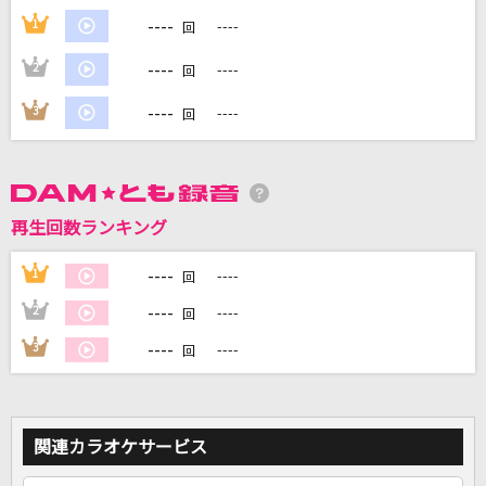
----
1
----
回
DAMに会員登録・ログインして
----
2
----
回
カラオケをもっと楽しもう！
----
3
----
回
自宅でカラオケ歌い放題！
家族や友達と一緒に！練習にも！
再生回数ランキング
----
1
----
回
----
2
----
回
----
3
----
回
関連カラオケサービス