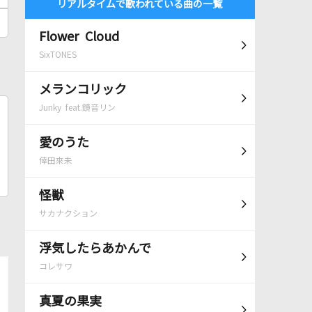
リアルタイムで歌われている曲の一覧
Flower Cloud
SixTONES
メランコリック
Junky feat.鏡音リン
愛のうた
倖田來未
怪獣
サカナクション
浮気したらあかんで
コレサワ
真夏の果実