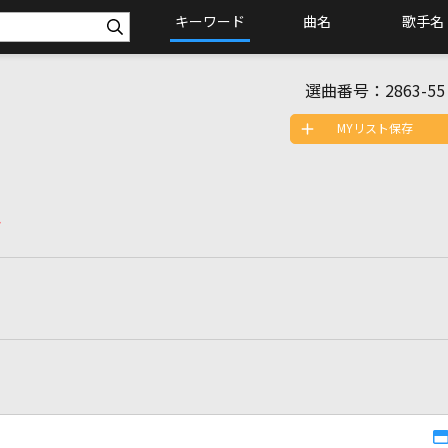
キーワード
曲名
歌手名
選曲番号：
2863-55
MYリスト保存
マ