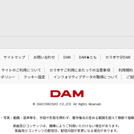
サイトマップ
お問い合わせ
DAM
DAM★とも
カラオケ＠DAM
サイトのご利用について
カラオケご利用にあたっての注意事項
利用規約
ーポリシー
クッキー設定
インフォマティブデータの取得について
ご契
© DAIICHIKOSHO CO.,LTD. All Rights Reserved.
・写真・動画・音声等を、手段や形態を問わず、著作権法の定める範囲を超えて無断で複
楽曲及びコンテンツは、機種によりご利用いただけない場合があります。
楽曲及びコンテンツの配信日、配信内容が変更になる場合があります。