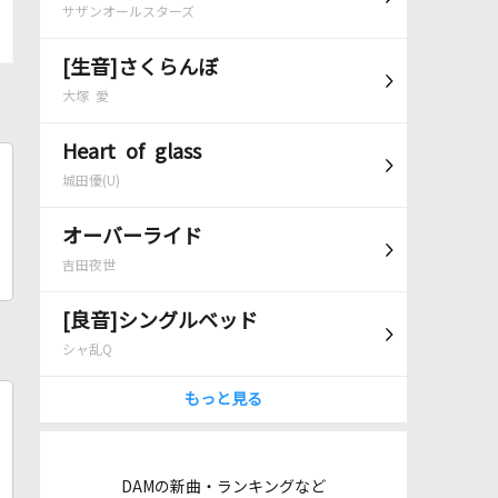
サザンオールスターズ
[生音]さくらんぼ
大塚 愛
Heart of glass
城田優(U)
オーバーライド
吉田夜世
[良音]シングルベッド
シャ乱Q
もっと見る
DAMの新曲・ランキングなど