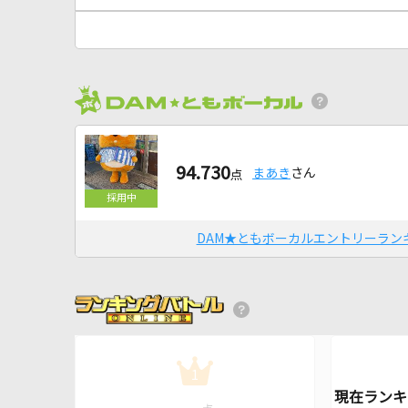
94.730
まあき
さん
点
DAM★ともボーカルエントリーラン
1