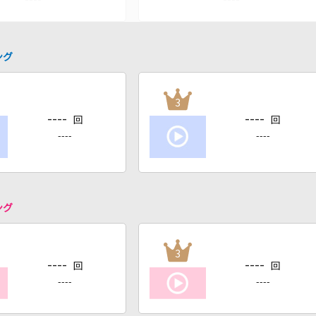
ング
3
----
----
回
回
----
----
ング
3
----
----
回
回
----
----