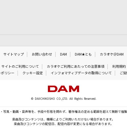
サイトマップ
お問い合わせ
DAM
DAM★とも
カラオケ＠DAM
サイトのご利用について
カラオケご利用にあたっての注意事項
利用規約
ーポリシー
クッキー設定
インフォマティブデータの取得について
ご契
© DAIICHIKOSHO CO.,LTD. All Rights Reserved.
・写真・動画・音声等を、手段や形態を問わず、著作権法の定める範囲を超えて無断で複
楽曲及びコンテンツは、機種によりご利用いただけない場合があります。
楽曲及びコンテンツの配信日、配信内容が変更になる場合があります。