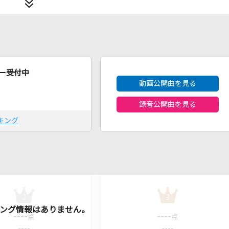
2026年8月度
ー受付中
動画公開曲を見る
録音公開曲を見る
キング
2
3
----
----
点
点
----
----