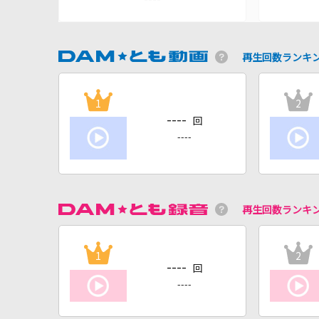
再生回数ランキ
1
2
----
回
----
再生回数ランキ
1
2
----
回
----