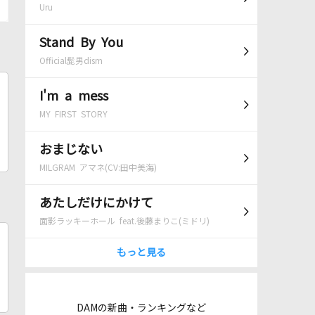
Uru
Stand By You
Official髭男dism
I'm a mess
MY FIRST STORY
おまじない
MILGRAM アマネ(CV:田中美海)
あたしだけにかけて
面影ラッキーホール feat.後藤まりこ(ミドリ)
もっと見る
DAMの新曲・ランキングなど