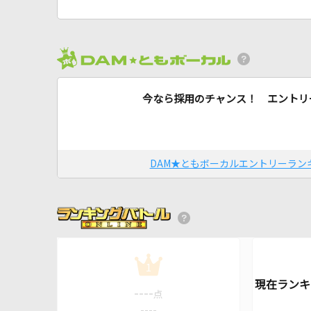
今なら採用のチャンス！ エントリ
DAM★ともボーカルエントリーラン
1
----
点
----