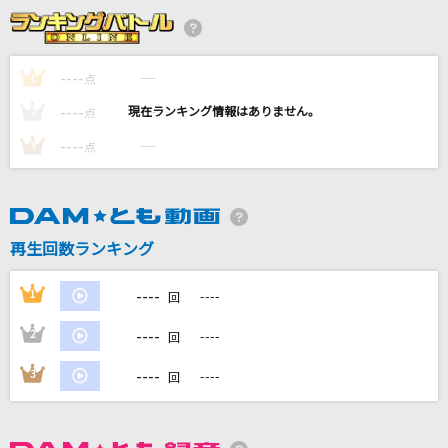
MILABO
ずっと真夜中でいいのに。
----
----
1
点
----
最最最高級のお世話して
----
2
点
angela
----
----
3
点
GO!!!
FLOW
再生回数ランキング
愛をとりもどせ!!
クリスタルキング
----
1
----
回
もっと見る
----
2
----
回
----
3
----
回
DAMの新曲・ランキングなど
カラオケ最新情報をチェック！