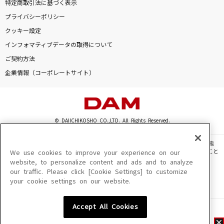
特定商取引法に基づく表示
プライバシーポリシー
クッキー設定
インフォマティブデータの取得について
ご契約方法
企業情報（コーポレートサイト）
© DAIICHIKOSHO CO.,LTD. All Rights Reserved.
このサイトに掲載されている一切の文章・画像・写真・動画・音声等を、手段や形態
を問わず、著作権法の定める範囲を超えて無断で複製、転載、ファイル化などすること
We use cookies to improve your experience on our
を禁じます。
website, to personalize content and ads and to analyze
our traffic. Please click [Cookie Settings] to customize
楽曲及びコンテンツは、機種によりご利用いただけない場合があります。
your cookie settings on our website.
楽曲及びコンテンツの配信日、配信内容が変更になる場合があります。
楽曲によりMYリスト保存ができない場合があります。
Accept All Cookies
JASRAC許諾番号
6602250213Y31015 6602250112Y38026 6602250240Y31015
6602250241Y45122