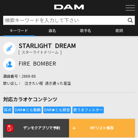
キーワード
曲名
歌手名
歌詞
STARLIGHT DREAM
カラオケ検索
[ スターライトドリーム ]
FIRE BOMBER
カラオケ店舗検索
選曲番号：
2868-88
泣きたい程 透き通った星空
カラオケリクエスト
対応カラオケコンテンツ
全国りれき
リアルタイムで歌われている曲の一覧
デンモクアプリで予約
MYリスト保存