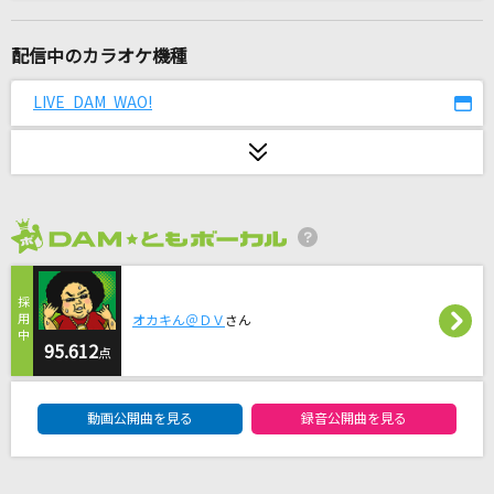
[生音]メリッサ
ポルノグラフィティ
配信中のカラオケ機種
サリシノハラ
LIVE DAM WAO!
ミキト(みきとP) feat.初音ミク
[生音]真夏の果実
サザンオールスターズ
2026年8月度
[良音]愛のままにわがままに 僕は君だけを傷つ
けない
B'z
オカキん＠ＤＶ
さん
95.612
点
おあいこ
DAM★ともボーカルエントリーランキング
ハナレグミ
動画公開曲を見る
録音公開曲を見る
CRUISIN'
IMP.