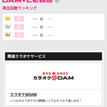
再生回数ランキング
----
1
----
DAMに会員登録・ログインして
回
カラオケをもっと楽しもう！
----
2
----
回
----
3
----
回
自宅でカラオケ歌い放題！
家族や友達と一緒に！練習にも！
関連カラオケサービス
カラオケ@DAM
いつものカラオケが24時間いつでもおうちで楽しめる！