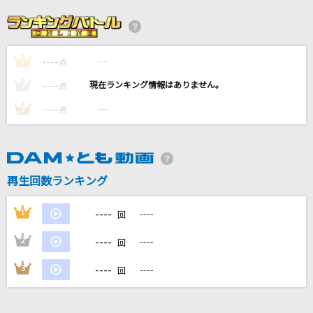
[生音]Triangle
SMAP
----
----
1
No title
点
れをる
----
----
2
点
----
----
3
点
[生音]シュガーソングとビターステップ
UNISON SQUARE GARDEN
ne! ne! ne!
再生回数ランキング
STARTails☆
----
1
----
回
もっと見る
----
2
----
回
DAMの新曲・ランキングなど
----
3
----
回
カラオケ最新情報をチェック！