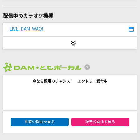
思い出せなくなるその日まで
back number
配信中のカラオケ機種
まちぶせ
LIVE DAM WAO!
石川ひとみ
残酷な天使のテーゼ
高橋洋子
2026年8月度
勝って泣こうゼッ!(アニメオープニングVer.)
今なら採用のチャンス！ エントリー受付中
T-Pistonz+KMC
[生音]乙女座宮
山口百恵
DAM★ともボーカルエントリーランキング
瞳をとじて
動画公開曲を見る
録音公開曲を見る
平井堅