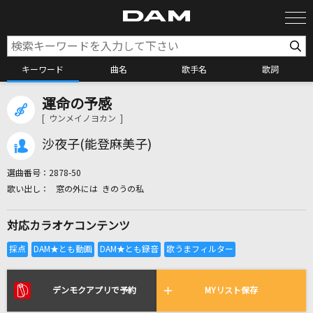
キーワード
曲名
歌手名
歌詞
運命の予感
カラオケ検索
[ ウンメイノヨカン ]
沙夜子(能登麻美子)
カラオケ店舗検索
選曲番号：
2878-50
窓の外には きのうの私
カラオケリクエスト
対応カラオケコンテンツ
全国りれき
リアルタイムで歌われている曲の一覧
デンモクアプリで予約
MYリスト保存