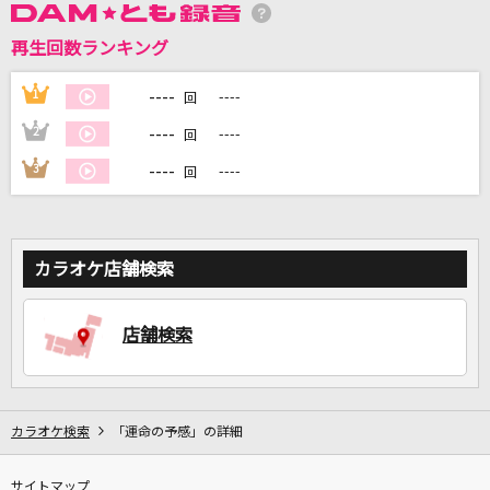
再生回数ランキング
DAMに会員登録・ログインして
カラオケをもっと楽しもう！
----
1
----
回
----
2
----
回
----
3
----
回
自宅でカラオケ歌い放題！
家族や友達と一緒に！練習にも！
カラオケ店舗検索
店舗検索
カラオケ検索
「運命の予感」の詳細
サイトマップ