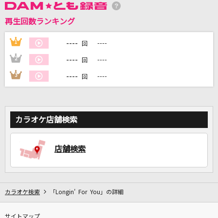
再生回数ランキング
DAMに会員登録・ログインして
カラオケをもっと楽しもう！
----
1
----
回
----
2
----
回
----
3
----
回
自宅でカラオケ歌い放題！
家族や友達と一緒に！練習にも！
カラオケ店舗検索
店舗検索
カラオケ検索
「Longin' For You」の詳細
サイトマップ