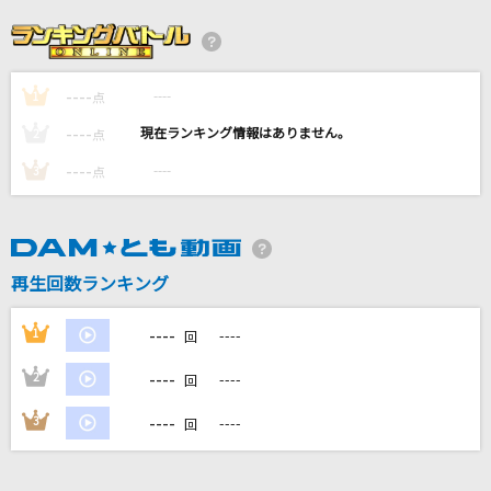
キミは都市伝説
BUDDiiS
----
----
1
群青
点
YOASOBI
----
----
2
点
----
----
3
点
[生音]ツキミソウ
Novelbright
セカンド・キス
再生回数ランキング
しゅーず
----
1
----
回
もっと見る
----
2
----
回
DAMの新曲・ランキングなど
----
3
----
回
カラオケ最新情報をチェック！