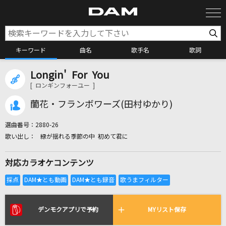
キーワード
曲名
歌手名
歌詞
Longin' For You
カラオケ検索
[ ロンギンフォーユー ]
蘭花・フランボワーズ(田村ゆかり)
カラオケ店舗検索
選曲番号：
2880-26
緑が揺れる季節の中 初めて君に
カラオケリクエスト
対応カラオケコンテンツ
全国りれき
リアルタイムで歌われている曲の一覧
デンモクアプリで予約
MYリスト保存