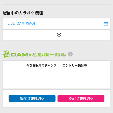
鉄道唱歌
西六郷少年少女合唱団
配信中のカラオケ機種
女の小箱
LIVE DAM WAO!
瀬川瑛子
モザイクカケラ
SunSet Swish
2026年8月度
[プロオケ]桜
今なら採用のチャンス！ エントリー受付中
コブクロ
[生音]SAY YES
CHAGE & ASKA
DAM★ともボーカルエントリーランキング
黒毛和牛上塩タン焼680円
動画公開曲を見る
録音公開曲を見る
大塚 愛