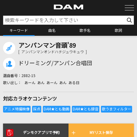
キーワード
曲名
歌手名
歌詞
アンパンマン音頭'89
カラオケ検索
[ アンパンマンオンドハチジュウキュウ ]
ドリーミング/アンパン合唱団
カラオケ店舗検索
選曲番号：
2882-15
あーん あん あーん あん ある日
カラオケリクエスト
対応カラオケコンテンツ
全国りれき
リアルタイムで歌われている曲の一覧
デンモクアプリで予約
MYリスト保存