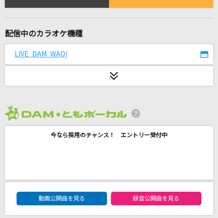
弱虫モンブラン
DECO*27
配信中のカラオケ機種
だから僕は音楽を辞めた
ヨルシカ
LIVE DAM WAO!
ビターバカンス
Mrs. GREEN APPLE
女々しくて
2026年8月度
ゴールデンボンバー
今なら採用のチャンス！ エントリー受付中
青春
松山千春
[生音]M
DAM★ともボーカルエントリーランキング
動画公開曲を見る
録音公開曲を見る
PRINCESS PRINCESS