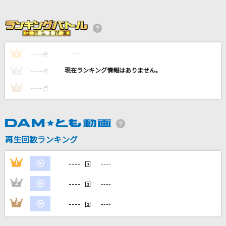
竈門炭治郎のうた -アニメ映像 ver.-
椎名 豪 featuring 中川奈美
レディメイド
----
----
1
点
Ado
----
----
2
点
サクラ～卒業できなかった君へ～
----
----
3
点
半崎美子
黒毛和牛上塩タン焼680円
大塚 愛
再生回数ランキング
もっと見る
----
1
----
回
----
2
----
回
DAMの新曲・ランキングなど
カラオケ最新情報をチェック！
----
3
----
回