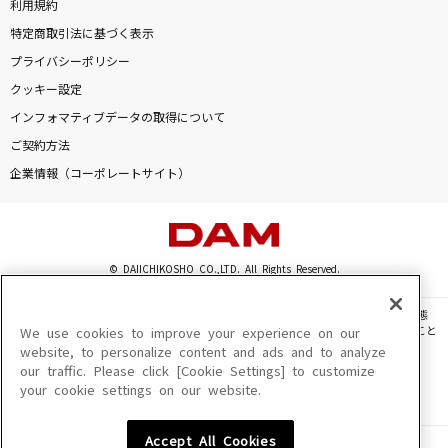
利用規約
特定商取引法に基づく表示
プライバシーポリシー
クッキー設定
インフォマティブデータの取得について
ご契約方法
企業情報（コーポレートサイト）
© DAIICHIKOSHO CO.,LTD. All Rights Reserved.
このサイトに掲載されている一切の文章・画像・写真・動画・音声等を、手段や形態
を問わず、著作権法の定める範囲を超えて無断で複製、転載、ファイル化などすること
We use cookies to improve your experience on our
を禁じます。
website, to personalize content and ads and to analyze
our traffic. Please click [Cookie Settings] to customize
楽曲及びコンテンツは、機種によりご利用いただけない場合があります。
your cookie settings on our website.
楽曲及びコンテンツの配信日、配信内容が変更になる場合があります。
楽曲によりMYリスト保存ができない場合があります。
Accept All Cookies
JASRAC許諾番号