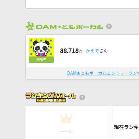
88.718
かえで
さん
点
DAM★ともボーカルエントリーラン
1
----
点
----