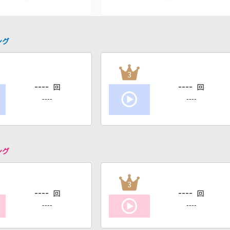
ング
3
----
----
回
回
----
----
ング
3
----
----
回
回
----
----