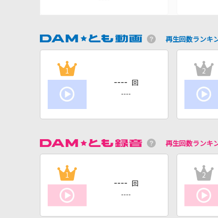
再生回数ランキ
1
2
----
回
----
再生回数ランキ
1
2
----
回
----