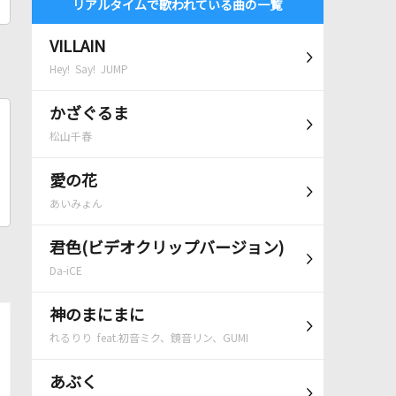
リアルタイムで歌われている曲の一覧
VILLAIN
Hey! Say! JUMP
かざぐるま
松山千春
愛の花
あいみょん
君色(ビデオクリップバージョン)
Da-iCE
神のまにまに
れるりり feat.初音ミク、鏡音リン、GUMI
あぶく