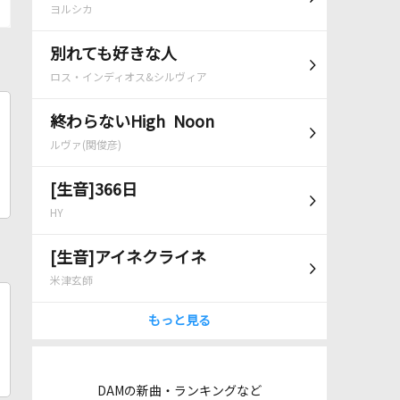
ヨルシカ
別れても好きな人
ロス・インディオス&シルヴィア
終わらないHigh Noon
ルヴァ(関俊彦)
[生音]366日
HY
[生音]アイネクライネ
米津玄師
もっと見る
DAMの新曲・ランキングなど