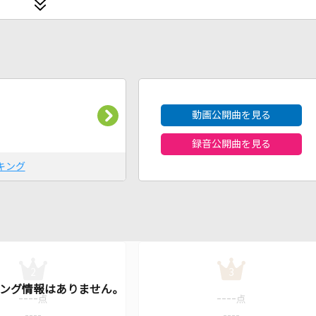
2026年8月度
動画公開曲を見る
録音公開曲を見る
キング
2
3
----
----
点
点
----
----