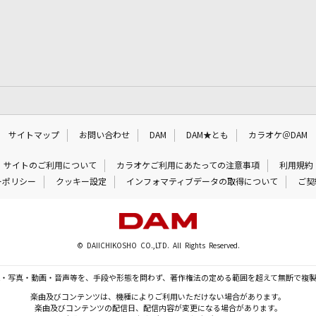
サイトマップ
お問い合わせ
DAM
DAM★とも
カラオケ＠DAM
サイトのご利用について
カラオケご利用にあたっての注意事項
利用規約
ーポリシー
クッキー設定
インフォマティブデータの取得について
ご契
© DAIICHIKOSHO CO.,LTD. All Rights Reserved.
・写真・動画・音声等を、手段や形態を問わず、著作権法の定める範囲を超えて無断で複
楽曲及びコンテンツは、機種によりご利用いただけない場合があります。
楽曲及びコンテンツの配信日、配信内容が変更になる場合があります。