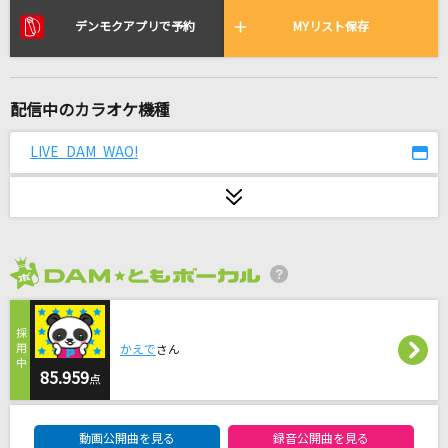
風と町
デンモクアプリで予約
MYリスト保存
Mrs. GREEN APPLE
I
配信中のカラオケ機種
BUMP OF CHICKEN
LIVE DAM WAO!
[生音]未来予想図Ⅱ
DREAMS COME TRUE
[生音]桜
コブクロ
2026年8月度
リグレットメッセージ
mothy_悪ノP feat.鏡音リン
かえで
さん
85.959
点
タッチ
岩崎良美
DAM★ともボーカルエントリーランキング
動画公開曲を見る
録音公開曲を見る