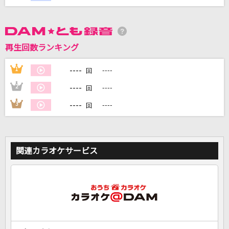
DAMに会員登録・ログインして
カラオケをもっと楽しもう！
再生回数ランキング
----
1
----
回
----
2
----
回
自宅でカラオケ歌い放題！
家族や友達と一緒に！練習にも！
----
3
----
回
関連カラオケサービス