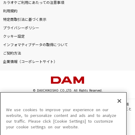
カラオケご利用にあたっての注意事項
利用規約
特定商取引法に基づく表示
プライバシーポリシー
クッキー設定
インフォマティブデータの取得について
ご契約方法
企業情報（コーポレートサイト）
© DAIICHIKOSHO CO.,LTD. All Rights Reserved.
このサイトに掲載されている一切の文章・画像・写真・動画・音声等を、手段や形態
を問わず、著作権法の定める範囲を超えて無断で複製、転載、ファイル化などすること
We use cookies to improve your experience on our
を禁じます。
website, to personalize content and ads and to analyze
our traffic. Please click [Cookie Settings] to customize
楽曲及びコンテンツは、機種によりご利用いただけない場合があります。
your cookie settings on our website.
楽曲及びコンテンツの配信日、配信内容が変更になる場合があります。
楽曲によりMYリスト保存ができない場合があります。