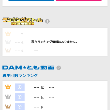
WHITE BREATH
T.M.Revolution
雨とカプチーノ
ヨルシカ
----
----
1
点
謝肉祭
----
----
2
点
山口百恵
----
----
3
点
[生音]嘘
シド
再生回数ランキング
もっと見る
----
1
----
回
DAMの新曲・ランキングなど
カラオケ最新情報をチェック！
----
2
----
回
----
3
----
回