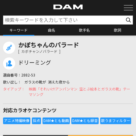
キーワード
曲名
歌手名
歌詞
かぼちゃんのバラード
カラオケ検索
[ カボチャンノバラード ]
ドリーミング
カラオケ店舗検索
選曲番号：
2882-53
ガラスの靴が 消えた夜から
カラオケリクエスト
映画「それいけ!アンパンマン 空とぶ絵本とガラスの靴」テー
マソング
全国りれき
対応カラオケコンテンツ
リアルタイムで歌われている曲の一覧