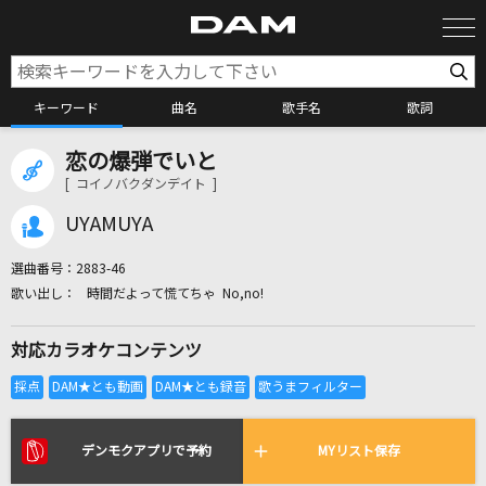
キーワード
曲名
歌手名
歌詞
恋の爆弾でいと
カラオケ検索
[ コイノバクダンデイト ]
UYAMUYA
カラオケ店舗検索
選曲番号：
2883-46
時間だよって慌てちゃ No,no!
カラオケリクエスト
対応カラオケコンテンツ
全国りれき
リアルタイムで歌われている曲の一覧
デンモクアプリで予約
MYリスト保存