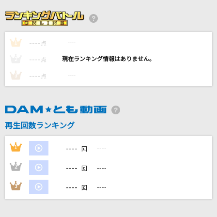
レディメイド
Ado
----
----
1
[生音]手紙
点
back number
----
----
2
点
----
----
3
点
Contrail
安室奈美恵
花になって
再生回数ランキング
緑黄色社会
----
1
----
回
もっと見る
----
2
----
回
DAMの新曲・ランキングなど
----
3
----
回
カラオケ最新情報をチェック！