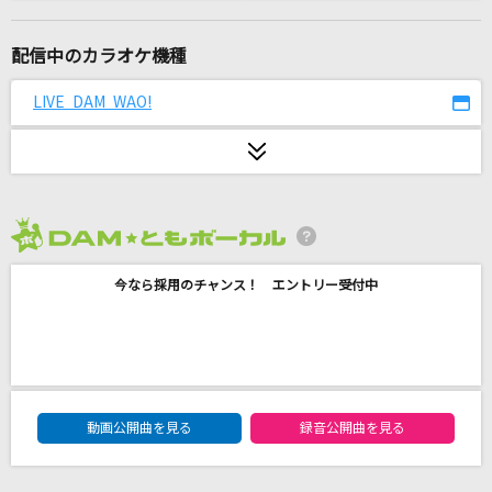
会いたくて
Ado
配信中のカラオケ機種
なんちゅう恋をやってるぅ YOU KNOW?
LIVE DAM WAO!
Berryz工房
look at the sea
おいしくるメロンパン
2026年8月度
Virgin's high!
今なら採用のチャンス！ エントリー受付中
MELL
籠の中に鳥
YOURNESS
DAM★ともボーカルエントリーランキング
愛くださいませ
動画公開曲を見る
録音公開曲を見る
≠ME