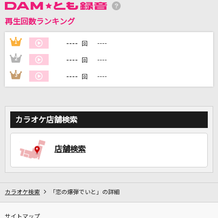
再生回数ランキング
DAMに会員登録・ログインして
カラオケをもっと楽しもう！
----
1
----
回
----
2
----
回
----
3
----
回
自宅でカラオケ歌い放題！
家族や友達と一緒に！練習にも！
カラオケ店舗検索
店舗検索
カラオケ検索
「恋の爆弾でいと」の詳細
サイトマップ