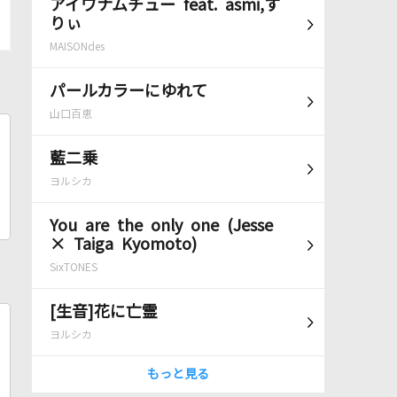
アイワナムチュー feat. asmi,す
りぃ
MAISONdes
パールカラーにゆれて
山口百恵
藍二乗
ヨルシカ
You are the only one (Jesse
× Taiga Kyomoto)
SixTONES
[生音]花に亡霊
ヨルシカ
もっと見る