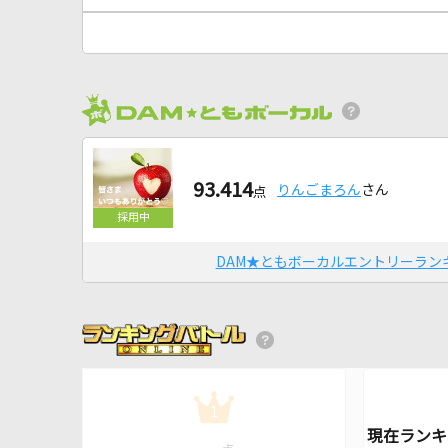
93.414
りんごまろん
さん
点
DAM★ともボーカルエントリーラン
1