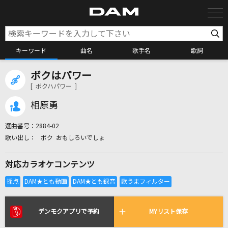
キーワード
曲名
歌手名
歌詞
ボクはパワー
カラオケ検索
[ ボクハパワー ]
相原勇
カラオケ店舗検索
選曲番号：
2884-02
ボク おもしろいでしょ
カラオケリクエスト
対応カラオケコンテンツ
全国りれき
リアルタイムで歌われている曲の一覧
デンモクアプリで予約
MYリスト保存