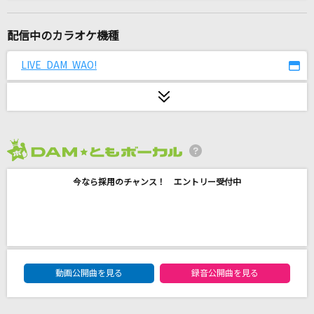
群青
YOASOBI
配信中のカラオケ機種
[生音]ストロー
LIVE DAM WAO!
aiko
サバイバル
GLAY
2026年8月度
アイリス
今なら採用のチャンス！ エントリー受付中
This is LAST
となりのトトロ
井上あずみ
DAM★ともボーカルエントリーランキング
Five
動画公開曲を見る
録音公開曲を見る
嵐(アラシ)