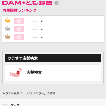
再生回数ランキング
DAMに会員登録・ログインして
カラオケをもっと楽しもう！
----
1
----
回
----
2
----
回
----
3
----
回
自宅でカラオケ歌い放題！
家族や友達と一緒に！練習にも！
カラオケ店舗検索
店舗検索
カラオケ検索
「ボクはパワー」の詳細
サイトマップ