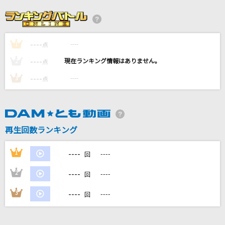
[生音]明日、春が来たら
松たか子
----
----
1
[生音]Good-bye My Loneliness
点
ZARD
----
----
2
点
----
----
3
点
もう少しだけ
すずれ
[生音]星座になれたら
再生回数ランキング
結束バンド
----
1
----
回
もっと見る
----
2
----
回
DAMの新曲・ランキングなど
----
3
----
回
カラオケ最新情報をチェック！