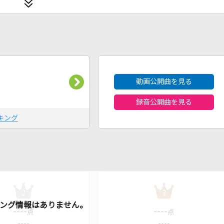
2026年8月度
動画公開曲を見る
録音公開曲を見る
キング
2
3
----
----
点
点
----
----