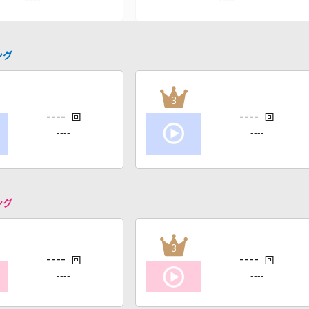
ング
3
----
----
回
回
----
----
ング
3
----
----
回
回
----
----