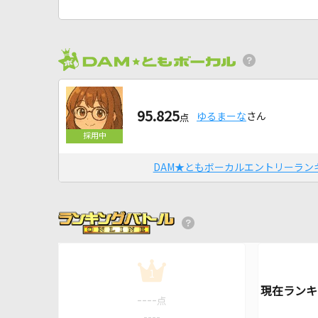
95.825
ゆるまーな
さん
点
DAM★ともボーカルエントリーラン
1
----
点
----