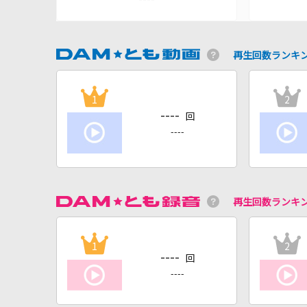
再生回数ランキ
1
2
----
回
----
再生回数ランキ
1
2
----
回
----