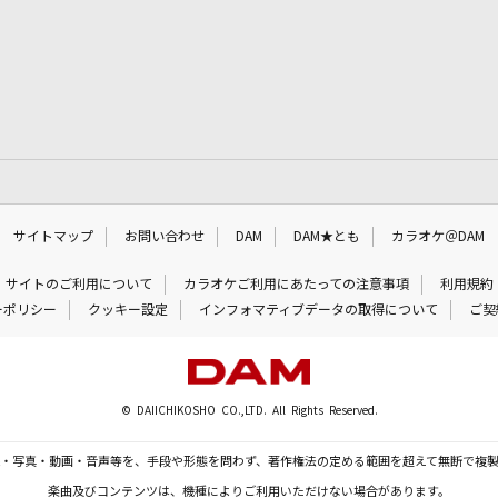
サイトマップ
お問い合わせ
DAM
DAM★とも
カラオケ＠DAM
サイトのご利用について
カラオケご利用にあたっての注意事項
利用規約
ーポリシー
クッキー設定
インフォマティブデータの取得について
ご契
© DAIICHIKOSHO CO.,LTD. All Rights Reserved.
・写真・動画・音声等を、手段や形態を問わず、著作権法の定める範囲を超えて無断で複
楽曲及びコンテンツは、機種によりご利用いただけない場合があります。