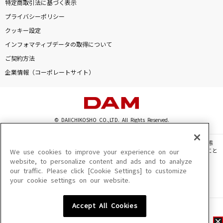
特定商取引法に基づく表示
プライバシーポリシー
クッキー設定
インフォマティブデータの取得について
ご契約方法
企業情報（コーポレートサイト）
© DAIICHIKOSHO CO.,LTD. All Rights Reserved.
このサイトに掲載されている一切の文章・画像・写真・動画・音声等を、手段や形態
を問わず、著作権法の定める範囲を超えて無断で複製、転載、ファイル化などすること
We use cookies to improve your experience on our
を禁じます。
website, to personalize content and ads and to analyze
our traffic. Please click [Cookie Settings] to customize
楽曲及びコンテンツは、機種によりご利用いただけない場合があります。
your cookie settings on our website.
楽曲及びコンテンツの配信日、配信内容が変更になる場合があります。
楽曲によりMYリスト保存ができない場合があります。
Accept All Cookies
JASRAC許諾番号
6602250213Y31015 6602250112Y38026 6602250240Y31015
6602250241Y45122