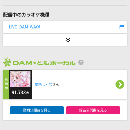
Palette
常闇トワ
配信中のカラオケ機種
Snow halation
LIVE DAM WAO!
μ's
[生音]地上の星
中島みゆき
2026年8月度
I(ビデオクリップバージョン)
BUMP OF CHICKEN
猫崎しゃむ
さん
Heart of glass
91.733
点
城田優(U)
DAM★ともボーカルエントリーランキング
動画公開曲を見る
録音公開曲を見る
ラストバージン
RADWIMPS