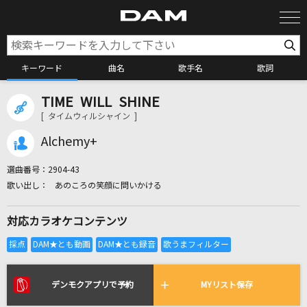
キーワード
曲名
歌手名
歌詞
TIME WILL SHINE
カラオケ検索
[ タイムウィルシャイン ]
Alchemy+
カラオケ店舗検索
選曲番号：
2904-43
あのころの笑顔に問いかける
カラオケリクエスト
対応カラオケコンテンツ
全国りれき
リアルタイムで歌われている曲の一覧
デンモクアプリで予約
MYリスト保存