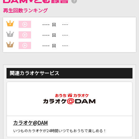
再生回数ランキング
DAMに会員登録・ログインして
カラオケをもっと楽しもう！
----
1
----
回
----
2
----
回
----
3
----
回
自宅でカラオケ歌い放題！
家族や友達と一緒に！練習にも！
関連カラオケサービス
カラオケ@DAM
いつものカラオケが24時間いつでもおうちで楽しめる！