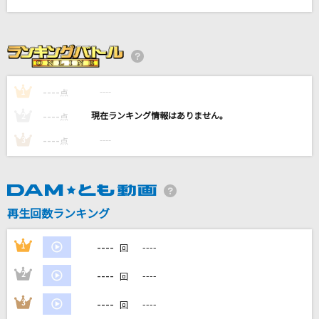
東京協奏曲
宮本浩次×櫻井和寿 organized by ap bank
愛をとりもどせ!!
クリスタルキング
----
----
1
点
----
----
2
点
降りそうな幾億の星の夜
RAG FAIR
----
----
3
点
カナデトモスソラ
ササノマリイ
再生回数ランキング
もっと見る
----
1
----
回
DAMの新曲・ランキングなど
----
2
----
回
カラオケ最新情報をチェック！
----
3
----
回