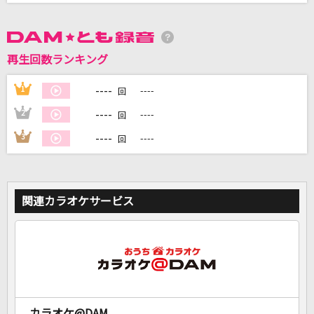
DAMに会員登録・ログインして
カラオケをもっと楽しもう！
再生回数ランキング
----
1
----
回
----
2
----
回
自宅でカラオケ歌い放題！
----
3
----
回
家族や友達と一緒に！練習にも！
関連カラオケサービス
カラオケ@DAM