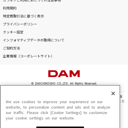
カラオケご利用にあたっての注意事項
利用規約
特定商取引法に基づく表示
プライバシーポリシー
クッキー設定
インフォマティブデータの取得について
ご契約方法
企業情報（コーポレートサイト）
© DAIICHIKOSHO CO.,LTD. All Rights Reserved.
このサイトに掲載されている一切の文章・画像・写真・動画・音声等を、手段や形態
を問わず、著作権法の定める範囲を超えて無断で複製、転載、ファイル化などすること
We use cookies to improve your experience on our
を禁じます。
website, to personalize content and ads and to analyze
our traffic. Please click [Cookie Settings] to customize
楽曲及びコンテンツは、機種によりご利用いただけない場合があります。
your cookie settings on our website.
楽曲及びコンテンツの配信日、配信内容が変更になる場合があります。
楽曲によりMYリスト保存ができない場合があります。