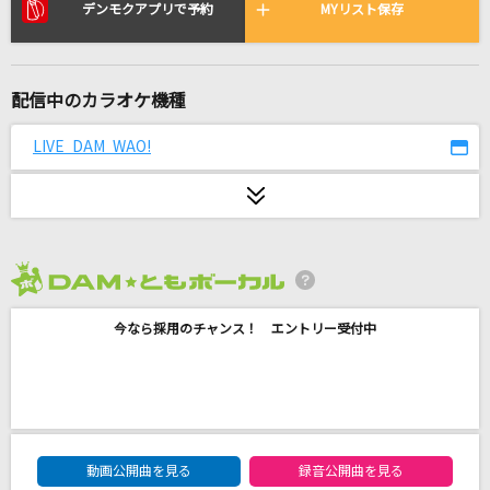
ヒビカセ
デンモクアプリで予約
MYリスト保存
れをる
時代
配信中のカラオケ機種
中島みゆき
LIVE DAM WAO!
スタートライン
こぶしファクトリー
ニルヴァーナ
ムック
2026年8月度
今なら採用のチャンス！ エントリー受付中
[生音]抱いて…
松田聖子
This game
鈴木このみ
DAM★ともボーカルエントリーランキング
動画公開曲を見る
録音公開曲を見る