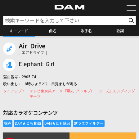
キーワード
曲名
歌手名
歌詞
Air Drive
カラオケ検索
[ エアドライブ ]
Elephant Girl
カラオケ店舗検索
選曲番号：
2905-74
8時ちょうどに 目覚ましが鳴る
カラオケリクエスト
テレビ東京系アニメ「爆丸 バトルブローラーズ」エンディング
テーマ
全国りれき
対応カラオケコンテンツ
リアルタイムで歌われている曲の一覧