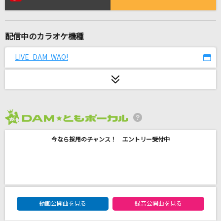
翼の折れたエンジェル
LANA
配信中のカラオケ機種
革命道中
アイナ・ジ・エンド
LIVE DAM WAO!
[生音]キミシダイ列車
ONE OK ROCK
[生音]Love is...
2026年8月度
河村隆一
今なら採用のチャンス！ エントリー受付中
だいだらぼっち
RADWIMPS
[生音]KissHug
DAM★ともボーカルエントリーランキング
動画公開曲を見る
録音公開曲を見る
aiko