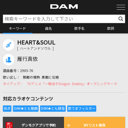
キーワード
曲名
歌手名
歌詞
HEART&SOUL
カラオケ検索
[ ハートアンドソウル ]
雁行真依
カラオケ店舗検索
選曲番号：
2905-76
無敵の情熱 素敵に壮絶
カラオケリクエスト
TVアニメ「一騎当千Dragon Destiny」オープニングテーマ
対応カラオケコンテンツ
全国りれき
リアルタイムで歌われている曲の一覧
デンモクアプリで予約
MYリスト保存