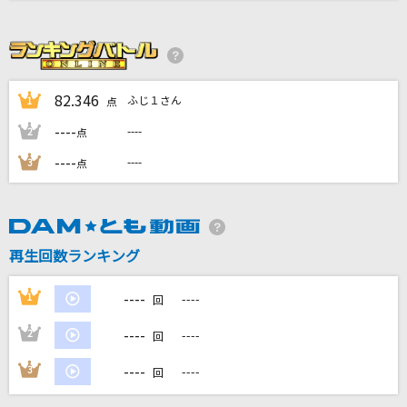
[名演]冬のうた 「名演ピアノ 美野 春樹」
Kiroro
[生音]言えないよ
82.346
ふじ１さん
1
点
郷ひろみ
----
----
2
点
you
----
----
3
点
倖田來未
今では…今なら…今も…-Mixture style-
B'z
再生回数ランキング
もっと見る
----
1
----
回
----
2
----
回
DAMの新曲・ランキングなど
カラオケ最新情報をチェック！
----
3
----
回