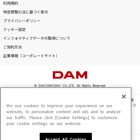
利用規約
特定商取引法に基づく表示
プライバシーポリシー
クッキー設定
インフォマティブデータの取得について
ご契約方法
企業情報（コーポレートサイト）
© DAIICHIKOSHO CO.,LTD. All Rights Reserved.
このサイトに掲載されている一切の文章・画像・写真・動画・音声等を、手段や形態
を問わず、著作権法の定める範囲を超えて無断で複製、転載、ファイル化などすること
We use cookies to improve your experience on our
を禁じます。
website, to personalize content and ads and to analyze
our traffic. Please click [Cookie Settings] to customize
楽曲及びコンテンツは、機種によりご利用いただけない場合があります。
your cookie settings on our website.
楽曲及びコンテンツの配信日、配信内容が変更になる場合があります。
楽曲によりMYリスト保存ができない場合があります。
Accept All Cookies