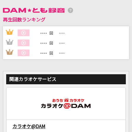
DAMに会員登録・ログインして
再生回数ランキング
カラオケをもっと楽しもう！
----
1
----
回
----
2
----
回
----
3
----
回
自宅でカラオケ歌い放題！
家族や友達と一緒に！練習にも！
関連カラオケサービス
カラオケ@DAM