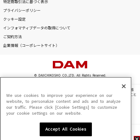
特定商取引法に基づく表示
プライバシーポリシー
クッキー設定
インフォマティブデータの取得について
ご契約方法
企業情報（コーポレートサイト）
© DAIICHIKOSHO CO.,LTD. All Rights Reserved.
このサイトに掲載されている一切の文章・画像・写真・動画・音声等を、手段や形態
を問わず、著作権法の定める範囲を超えて無断で複製、転載、ファイル化などすること
We use cookies to improve your experience on our
を禁じます。
website, to personalize content and ads and to analyze
our traffic. Please click [Cookie Settings] to customize
楽曲及びコンテンツは、機種によりご利用いただけない場合があります。
your cookie settings on our website.
楽曲及びコンテンツの配信日、配信内容が変更になる場合があります。
楽曲によりMYリスト保存ができない場合があります。
Accept All Cookies
JASRAC許諾番号
6602250213Y31015 6602250112Y38026 6602250240Y31015
6602250241Y45122