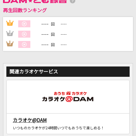
再生回数ランキング
DAMに会員登録・ログインして
カラオケをもっと楽しもう！
----
1
----
回
----
2
----
回
----
3
----
回
自宅でカラオケ歌い放題！
家族や友達と一緒に！練習にも！
関連カラオケサービス
カラオケ@DAM
いつものカラオケが24時間いつでもおうちで楽しめる！