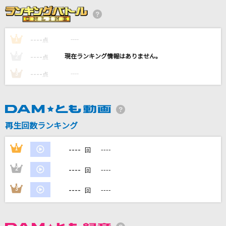
オドロウゼ！
Snow Man
----
----
1
点
Body & Soul
----
----
2
点
SPEED
----
----
3
点
[生音]キューティーハニー
前川陽子
[生音]強く儚い者たち
再生回数ランキング
Cocco
----
1
----
回
もっと見る
----
2
----
回
DAMの新曲・ランキングなど
----
3
----
回
カラオケ最新情報をチェック！