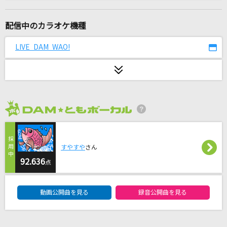
TEST ME
ちゃんみな
配信中のカラオケ機種
ツバメ
LIVE DAM WAO!
YOASOBI with ミドリーズ
あの夢をなぞって
YOASOBI
2026年8月度
[生音]I LOVE YOU
尾崎豊
すやすや
さん
ヒトリゴト
92.636
点
ClariS
DAM★ともボーカルエントリーランキング
動画公開曲を見る
録音公開曲を見る
[生音]桃色吐息
高橋真梨子