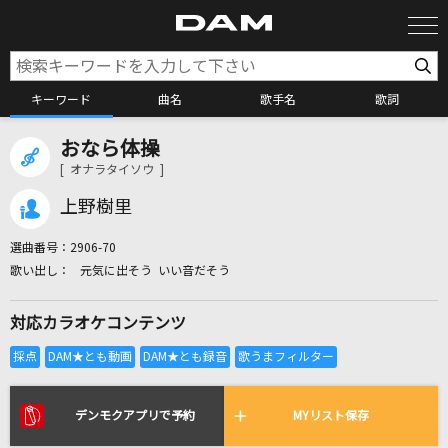
キーワード
曲名
歌手名
歌詞
おなら体操
カラオケ検索
[ オナラタイソウ ]
上野樹里
カラオケ店舗検索
選曲番号：
2906-70
元気に出そう いい音だそう
カラオケリクエスト
対応カラオケコンテンツ
全国りれき
リアルタイムで歌われている曲の一覧
デンモクアプリで予約
MYリスト保存