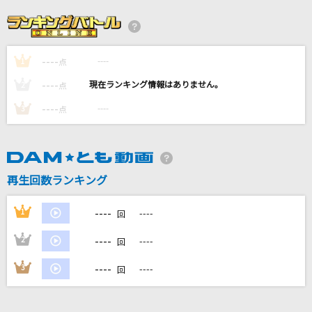
MajiでKoiする5秒前
広末涼子
----
----
1
Flamingo
点
米津玄師
----
----
2
点
----
----
3
点
他人のそら似
乃木坂46
夜明けと蛍
再生回数ランキング
n-buna feat.初音ミク
----
1
----
回
もっと見る
----
2
----
回
DAMの新曲・ランキングなど
----
3
----
回
カラオケ最新情報をチェック！