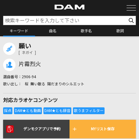
キーワード
曲名
歌手名
歌詞
願い
カラオケ検索
[ ネガイ ]
片霧烈火
カラオケ店舗検索
選曲番号：
2906-94
桜 舞い散る 陽だまりのシルエット
カラオケリクエスト
対応カラオケコンテンツ
全国りれき
リアルタイムで歌われている曲の一覧
デンモクアプリで予約
MYリスト保存