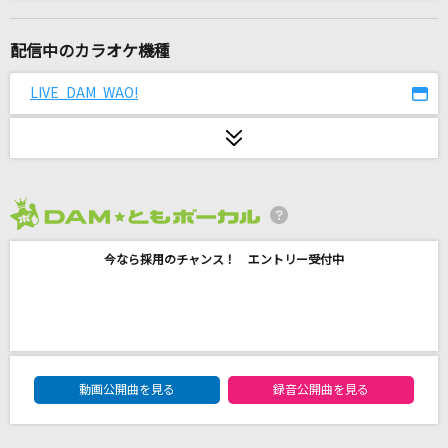
蒼いバラ
安全地帯
配信中のカラオケ機種
パート・オブ・ユア・ワールド
LIVE DAM WAO!
すずきまゆみ
I LOVE...
Official髭男dism
2026年8月度
Dance In The Game
今なら採用のチャンス！ エントリー受付中
ZAQ
千本桜
WhiteFlame feat.初音ミク
DAM★ともボーカルエントリーランキング
Fleur
動画公開曲を見る
録音公開曲を見る
雪花ラミィ