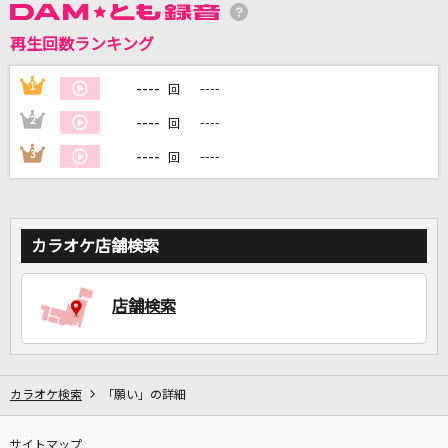
再生回数ランキング
DAMに会員登録・ログインして
カラオケをもっと楽しもう！
----
1
----
回
----
2
----
回
----
3
----
回
自宅でカラオケ歌い放題！
家族や友達と一緒に！練習にも！
カラオケ店舗検索
店舗検索
カラオケ検索
「願い」の詳細
サイトマップ