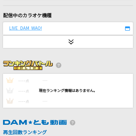
[良音]Troublemaker
嵐(アラシ)
配信中のカラオケ機種
フィクサー
LIVE DAM WAO!
ぬゆり
God knows...
涼宮ハルヒ(CV.平野綾)
夢の番人
CHAGE & ASKA
----
----
1
点
----
----
2
点
ノーダウト
----
----
3
点
Official髭男dism
Future World
Every Little Thing
再生回数ランキング