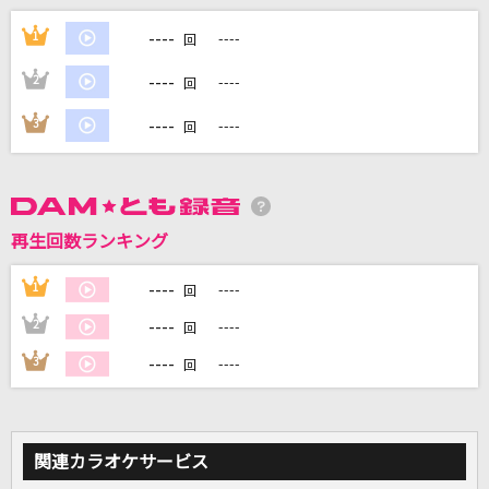
残酷な天使のテーゼ
----
1
----
回
高橋洋子
----
2
----
回
涙のイエスタデー
----
3
----
回
GARNET CROW
FIRE!!
和田光司
再生回数ランキング
マニフェスト
----
1
----
回
RADWIMPS
----
2
----
回
もっと見る
----
3
----
回
DAMの新曲・ランキングなど
カラオケ最新情報をチェック！
関連カラオケサービス