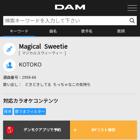
キーワード
曲名
歌手名
歌詞
Magical Sweetie
カラオケ検索
[ マジカルスウィーティー ]
KOTOKO
カラオケ店舗検索
選曲番号：
2908-66
どきどきしてる ちっちゃなこの気持ち
カラオケリクエスト
対応カラオケコンテンツ
全国りれき
リアルタイムで歌われている曲の一覧
デンモクアプリで予約
MYリスト保存