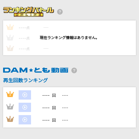
ファタール
GEMN
----
----
1
点
Falco-ファルコ-
----
----
2
点
島谷ひとみ
----
----
3
点
if
西野カナ
再生回数ランキング
[生音]会いたかった
AKB48
----
1
----
回
もっと見る
----
2
----
回
----
3
----
回
DAMの新曲・ランキングなど
カラオケ最新情報をチェック！