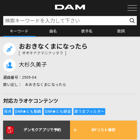
キーワード
曲名
歌手名
歌詞
おおきなくまになったら
カラオケ検索
[ オオキナクマニナッタラ ]
大杉久美子
カラオケ店舗検索
選曲番号：
2909-04
おおきなくまになったら
カラオケリクエスト
対応カラオケコンテンツ
全国りれき
リアルタイムで歌われている曲の一覧
デンモクアプリで予約
MYリスト保存