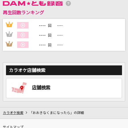
再生回数ランキング
DAMに会員登録・ログインして
----
1
----
回
カラオケをもっと楽しもう！
----
2
----
回
----
3
----
回
自宅でカラオケ歌い放題！
家族や友達と一緒に！練習にも！
カラオケ店舗検索
店舗検索
カラオケ検索
「おおきなくまになったら」の詳細
サイトマップ