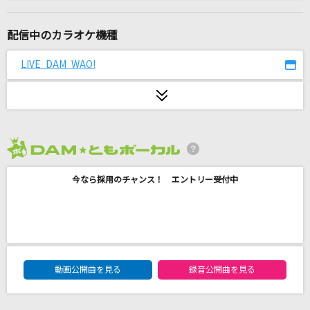
愛の唄
Myuk
配信中のカラオケ機種
Karma Chameleon [カーマは気まぐれ(ビデオ
LIVE DAM WAO!
クリップバージョン)]
Culture Club
オトノケ
Creepy Nuts
2026年8月度
とんぼり情話
今なら採用のチャンス！ エントリー受付中
香月あやの
キュートなキューたい
CUTIE STREET
DAM★ともボーカルエントリーランキング
動画公開曲を見る
録音公開曲を見る
君と夏フェス
SHISHAMO