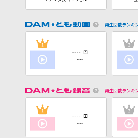
再生回数ランキ
1
2
----
回
----
再生回数ランキ
1
2
----
回
----