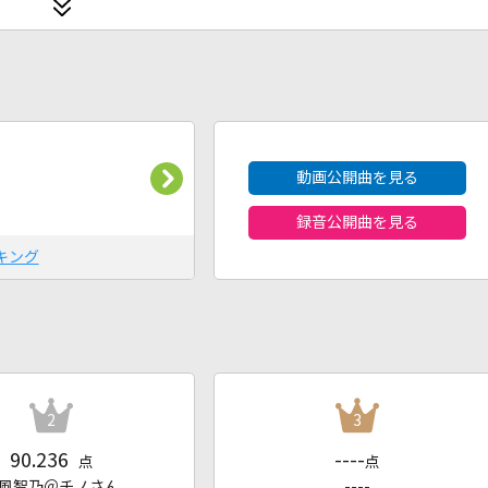
2026年8月度
動画公開曲を見る
録音公開曲を見る
キング
2
3
90.236
----
点
点
風智乃＠チノさん
----