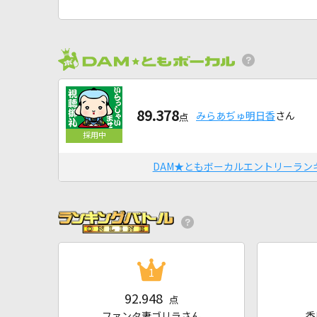
89.378
みらあぢゅ明日香
さん
点
DAM★ともボーカルエントリーラン
1
92.948
点
ファンタ妻ゴリラさん
香