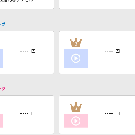
ング
3
----
----
回
回
----
----
ング
3
----
----
回
回
----
----