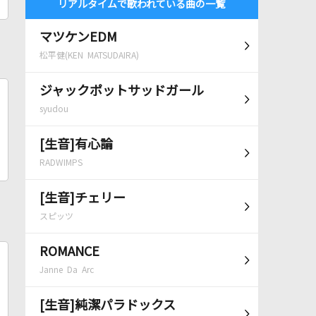
リアルタイムで歌われている曲の一覧
マツケンEDM
松平健(KEN MATSUDAIRA)
ジャックポットサッドガール
syudou
[生音]有心論
RADWIMPS
[生音]チェリー
スピッツ
ROMANCE
Janne Da Arc
[生音]純潔パラドックス