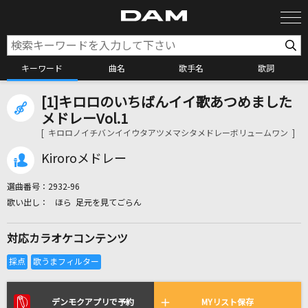
キーワード
曲名
歌手名
歌詞
[1]キロロのいちばんイイ歌あつめました
カラオケ検索
メドレーVol.1
[ キロロノイチバンイイウタアツメマシタメドレーボリュームワン ]
カラオケ店舗検索
Kiroroメドレー
選曲番号：
2932-96
カラオケリクエスト
ほら 足元を見てごらん
対応カラオケコンテンツ
全国りれき
リアルタイムで歌われている曲の一覧
デンモクアプリで予約
MYリスト保存