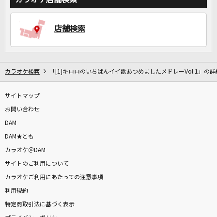
DAMに会員登録・ログインして
店舗検索
カラオケをもっと楽しもう！
カラオケ検索
「[1]キロロのいちばんイイ歌あつめましたメドレーVol.1」の詳
自宅でカラオケ歌い放題！
サイトマップ
家族や友達と一緒に！練習にも！
お問い合わせ
DAM
DAM★とも
カラオケ＠DAM
サイトのご利用について
カラオケご利用にあたっての注意事項
利用規約
特定商取引法に基づく表示