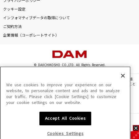
プライバシーポリシー
クッキー設定
インフォマティブデータの取得について
ご契約方法
企業情報（コーポレートサイト）
© DAIICHIKOSHO CO.,LTD. All Rights Reserved.
このサイトに掲載されている一切の文章・画像・写真・動画・音声等を、手段や形態
を問わず、著作権法の定める範囲を超えて無断で複製、転載、ファイル化などすること
We use cookies to improve your experience on our
を禁じます。
website, to personalize content and ads and to analyze
our traffic. Please click [Cookie Settings] to customize
楽曲及びコンテンツは、機種によりご利用いただけない場合があります。
your cookie settings on our website.
楽曲及びコンテンツの配信日、配信内容が変更になる場合があります。
楽曲によりMYリスト保存ができない場合があります。
Accept All Cookies
JASRAC許諾番号
6602250213Y31015 6602250112Y38026 6602250240Y31015
6602250241Y45122
Cookies Settings