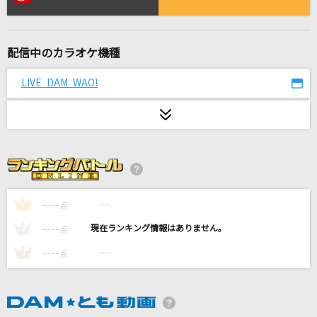
スピーチレス～心の声
木下晴香
配信中のカラオケ機種
俺よ届け
忘れらんねえよ
LIVE DAM WAO!
ヒーロー(Holding Out For a Hero)
麻倉未稀
だから僕は音楽を辞めた
ヨルシカ
----
----
1
点
[生音]嘘
----
----
2
点
シド
----
----
3
点
一二三
Penthouse