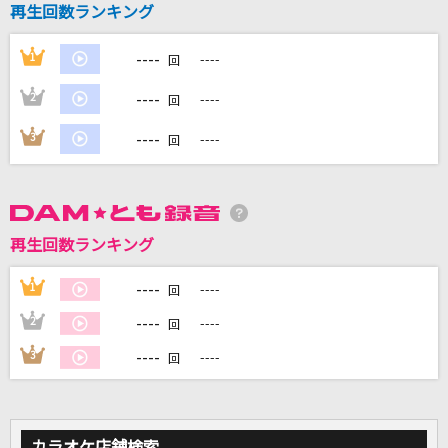
再生回数ランキング
Tokyo Lights 2(東京電燈其二)
LEO今井
----
1
----
回
きっと青春が聞こえる(TVサイズ)
----
2
----
回
μ's
----
3
----
回
[生音]恋人ごっこ
マカロニえんぴつ
イケナイ太陽
再生回数ランキング
ORANGE RANGE
----
1
----
回
もっと見る
----
2
----
回
----
3
----
回
DAMの新曲・ランキングなど
カラオケ最新情報をチェック！
カラオケ店舗検索