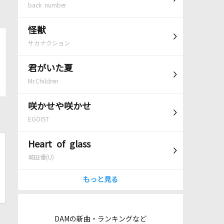
back number
怪獣
サカナクション
君がいた夏
Mr.Children
咲かせや咲かせ
EGOIST
Heart of glass
城田優(U)
もっと見る
DAMの新曲・ランキングなど