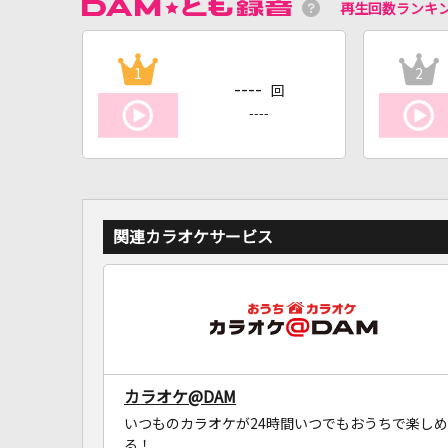
再生回数ランキ
1
2
----
回
----
関連カラオケサービス
カラオケ@DAM
いつものカラオケが24時間いつでもおうちで楽しめ
る！