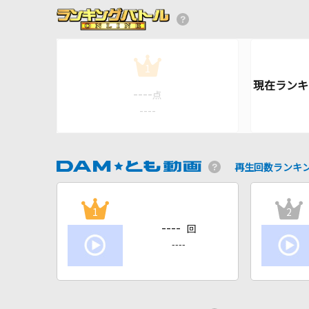
1
----
点
----
再生回数ランキ
1
2
----
回
----