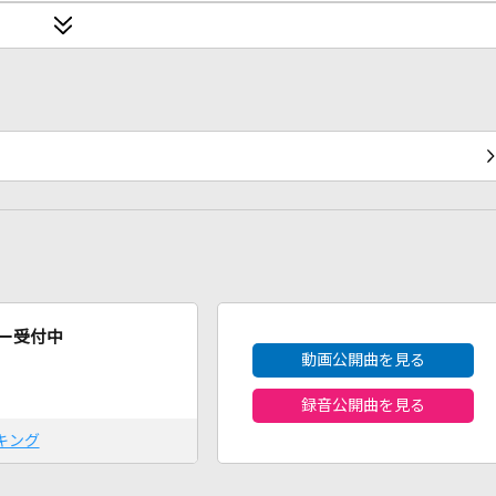
2026年8月度
ー受付中
動画公開曲を見る
録音公開曲を見る
キング