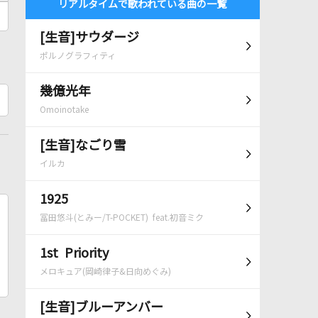
リアルタイムで歌われている曲の一覧
[生音]サウダージ
ポルノグラフィティ
幾億光年
Omoinotake
[生音]なごり雪
イルカ
1925
冨田悠斗(とみー/T-POCKET) feat.初音ミク
1st Priority
メロキュア(岡崎律子&日向めぐみ)
[生音]ブルーアンバー