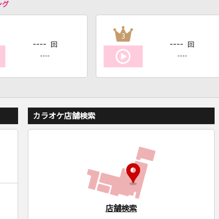
ング
3
----
----
回
回
----
----
カラオケ店舗検索
店舗検索