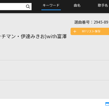
キーワード
曲名
歌手名
選曲番号：
2945-89
MYリスト保存
チマン・伊達みきお)with富澤