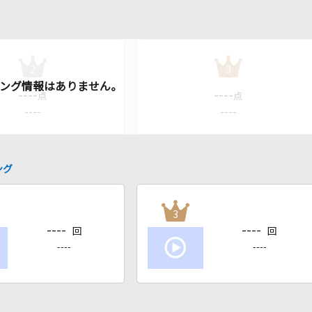
2
3
----
----
点
点
----
----
ング
3
----
----
回
回
----
----