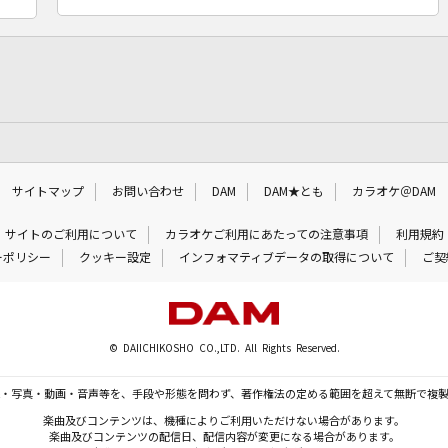
サイトマップ
お問い合わせ
DAM
DAM★とも
カラオケ＠DAM
サイトのご利用について
カラオケご利用にあたっての注意事項
利用規約
ーポリシー
クッキー設定
インフォマティブデータの取得について
ご契
© DAIICHIKOSHO CO.,LTD. All Rights Reserved.
・写真・動画・音声等を、手段や形態を問わず、著作権法の定める範囲を超えて無断で複
楽曲及びコンテンツは、機種によりご利用いただけない場合があります。
楽曲及びコンテンツの配信日、配信内容が変更になる場合があります。