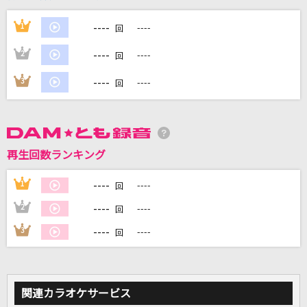
----
1
----
回
DAMに会員登録・ログインして
カラオケをもっと楽しもう！
----
2
----
回
----
3
----
回
自宅でカラオケ歌い放題！
家族や友達と一緒に！練習にも！
再生回数ランキング
----
1
----
回
----
2
----
回
----
3
----
回
関連カラオケサービス