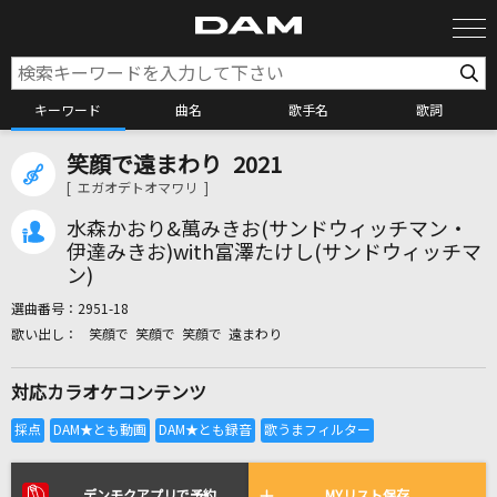
キーワード
曲名
歌手名
歌詞
笑顔で遠まわり 2021
カラオケ検索
[ エガオデトオマワリ ]
水森かおり&萬みきお(サンドウィッチマン・
カラオケ店舗検索
伊達みきお)with富澤たけし(サンドウィッチマ
ン)
選曲番号：
2951-18
カラオケリクエスト
笑顔で 笑顔で 笑顔で 遠まわり
対応カラオケコンテンツ
全国りれき
リアルタイムで歌われている曲の一覧
デンモクアプリで予約
MYリスト保存