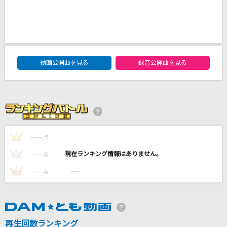
cazador del amor
FictionJunction YUUKA
[生音]チェリー
DAM★ともボーカルエントリーランキング
スピッツ
動画公開曲を見る
録音公開曲を見る
竈門炭治郎のうた -アニメ映像 ver.-
椎名 豪 featuring 中川奈美
裸足の女神(LIVE Ver.)
----
----
B'z
1
点
----
----
2
点
もっと見る
----
----
3
点
DAMの新曲・ランキングなど
カラオケ最新情報をチェック！
再生回数ランキング