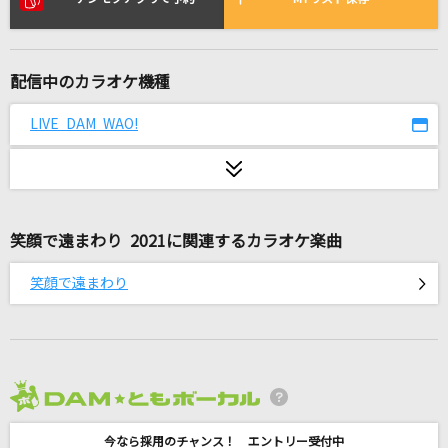
[生音]サムライハート(Some Like It Hot!!)
SPYAIR
配信中のカラオケ機種
[生音]ラブ・ストーリーは突然に
小田和正
LIVE DAM WAO!
エリート
Chinozo
[生音]ごめんね…
笑顔で遠まわり 2021に関連するカラオケ楽曲
高橋真梨子
笑顔で遠まわり
夏色
ゆず
My Voice Is For You
2026年8月度
＝LOVE
今なら採用のチャンス！ エントリー受付中