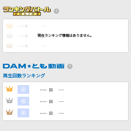
[生音]水平線
back number
----
----
1
Focus
点
SixTONES
----
----
2
点
----
----
3
点
セレナーデ
なとり
天体観測
再生回数ランキング
BUMP OF CHICKEN
----
1
----
回
もっと見る
----
2
----
回
DAMの新曲・ランキングなど
----
3
----
回
カラオケ最新情報をチェック！