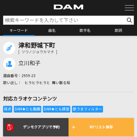
キーワード
曲名
歌手名
歌詞
津和野城下町
カラオケ検索
[ ツワノジョウカマチ ]
立川和子
カラオケ店舗検索
選曲番号：
2959-23
ヒラヒラヒラと 舞い散る桜
カラオケリクエスト
対応カラオケコンテンツ
全国りれき
リアルタイムで歌われている曲の一覧
デンモクアプリで予約
MYリスト保存