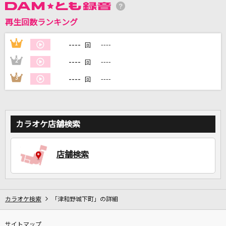
再生回数ランキング
DAMに会員登録・ログインして
カラオケをもっと楽しもう！
----
1
----
回
----
2
----
回
----
3
----
回
自宅でカラオケ歌い放題！
家族や友達と一緒に！練習にも！
カラオケ店舗検索
店舗検索
カラオケ検索
「津和野城下町」の詳細
サイトマップ