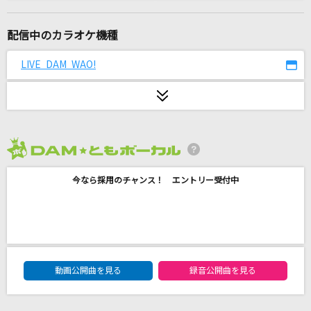
[生音]女の荒波
キム・ヨンジャ
配信中のカラオケ機種
池袋サンシャイン
LIVE DAM WAO!
WHITE JAM
あなたへ贈る歌
erica
2026年8月度
[生音]ひまわりの約束
今なら採用のチャンス！ エントリー受付中
秦 基博
奏(かなで)
スキマスイッチ
DAM★ともボーカルエントリーランキング
いつかこの涙が
動画公開曲を見る
録音公開曲を見る
Little Glee Monster