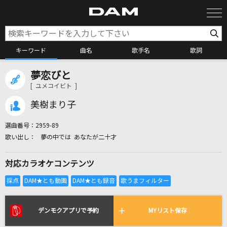
キーワード
曲名
歌手名
歌詞
夢恋びと
カラオケ検索
[ ユメコイビト ]
美樹まり子
カラオケ店舗検索
選曲番号：
2959-89
夢の中では あなたが二十才
カラオケリクエスト
対応カラオケコンテンツ
全国りれき
リアルタイムで歌われている曲の一覧
デンモクアプリで予約
MYリスト保存