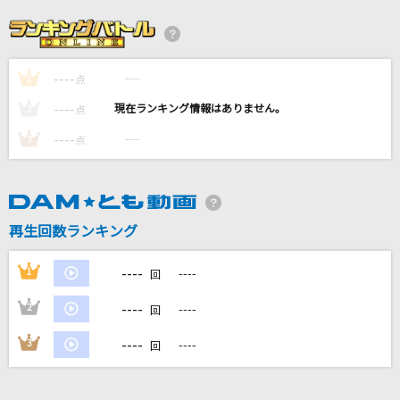
夜に駆ける
YOASOBI
----
----
1
[生音]水平線
点
back number
----
----
2
点
----
----
3
点
オレンジ
川崎鷹也
卒業写真
再生回数ランキング
松任谷由実(荒井由実)
----
1
----
回
もっと見る
----
2
----
回
DAMの新曲・ランキングなど
----
3
----
回
カラオケ最新情報をチェック！