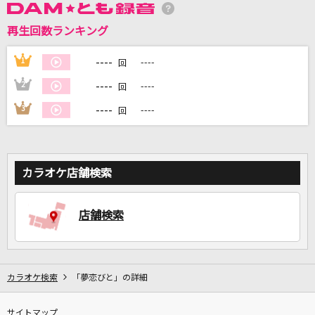
再生回数ランキング
DAMに会員登録・ログインして
カラオケをもっと楽しもう！
----
1
----
回
----
2
----
回
----
3
----
回
自宅でカラオケ歌い放題！
家族や友達と一緒に！練習にも！
カラオケ店舗検索
店舗検索
カラオケ検索
「夢恋びと」の詳細
サイトマップ