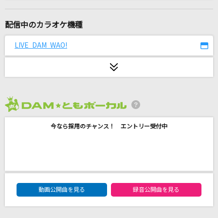
[生音]HELLO
福山雅治
配信中のカラオケ機種
changes
LIVE DAM WAO!
Base Ball Bear
濁流BOY
B'z
2026年8月度
幾億光年
今なら採用のチャンス！ エントリー受付中
Omoinotake
secret base～君がくれたもの～
ZONE
DAM★ともボーカルエントリーランキング
[生音]HELLO
動画公開曲を見る
録音公開曲を見る
福山雅治