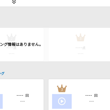
2
3
----
----
点
点
----
----
ング
3
----
----
回
回
----
----