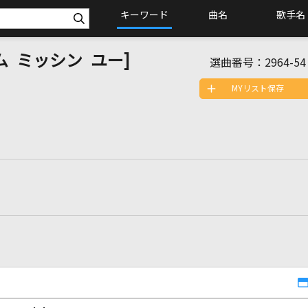
キーワード
曲名
歌手名
 アム ミッシン ユー]
選曲番号：
2964-54
MYリスト保存