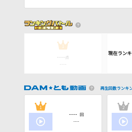
1
----
点
----
再生回数ランキ
1
2
----
回
----