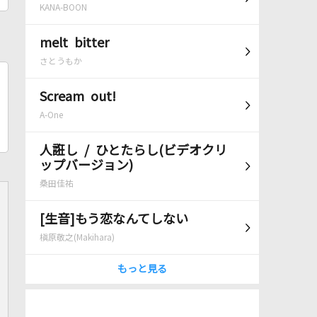
KANA-BOON
melt bitter
さとうもか
Scream out!
A-One
人誑し / ひとたらし(ビデオクリ
ップバージョン)
桑田佳祐
[生音]もう恋なんてしない
槇原敬之(Makihara)
もっと見る