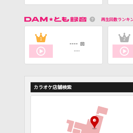
再生回数ランキ
1
2
----
回
----
カラオケ店舗検索