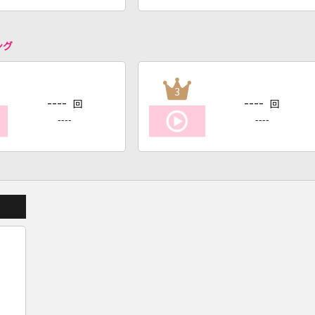
ング
3
----
----
回
回
----
----