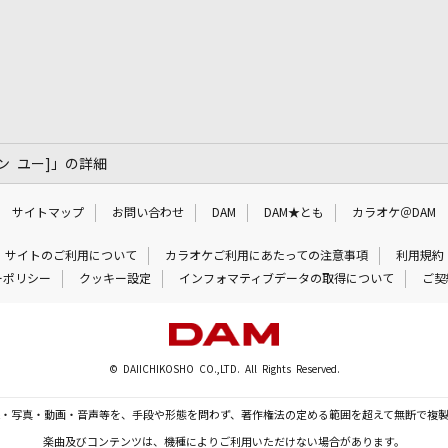
ッシン ユー]」の詳細
サイトマップ
お問い合わせ
DAM
DAM★とも
カラオケ＠DAM
サイトのご利用について
カラオケご利用にあたっての注意事項
利用規約
ーポリシー
クッキー設定
インフォマティブデータの取得について
ご契
© DAIICHIKOSHO CO.,LTD. All Rights Reserved.
・写真・動画・音声等を、手段や形態を問わず、著作権法の定める範囲を超えて無断で複
楽曲及びコンテンツは、機種によりご利用いただけない場合があります。