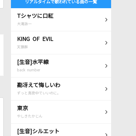
リアルタイムで歌われている曲の一覧
Tシャツに口紅
大滝詠一
KING OF EVIL
天狼群
[生音]水平線
back number
勘冴えて悔しいわ
ずっと真夜中でいいのに。
東京
やしきたかじん
[生音]シルエット